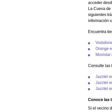
acceder desde
La Cueva de R
siguientes trá
información s
Encuentra ti
Vodafone
Orange e
Movistar
Consulte las t
Jazztel 
Jazztel 
Jazztel 
Conoce las t
Si el vecino 