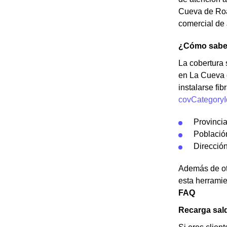
Cueva de Roa 
comercial de 
¿Cómo saber
La cobertura s
en La Cueva 
instalarse fi
covCategoryI
Provinci
Població
Dirección
Además de otr
esta herramie
FAQ
Recarga sal