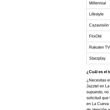
Millennial
Lifestyle
Cazavisión
FlixOlé
Rakuten TV
Starzplay
¿Cuál es el 
¿Necesitas el
Jazztel en L
supuesto, no 
solicitud que
en La Cueva d
de atención a