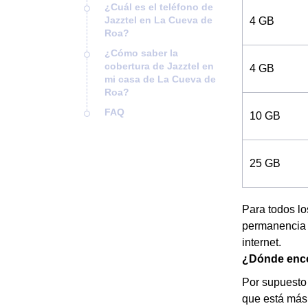
¿Cuál es el teléfono de
Jazztel en La Cueva de
4 GB
Roa?
¿Cómo saber la
cobertura de Jazztel en
4 GB
mi casa de La Cueva de
Roa?
FAQ
10 GB
25 GB
Para todos l
permanencia d
internet.
¿Dónde encon
Por supuesto 
que está más 