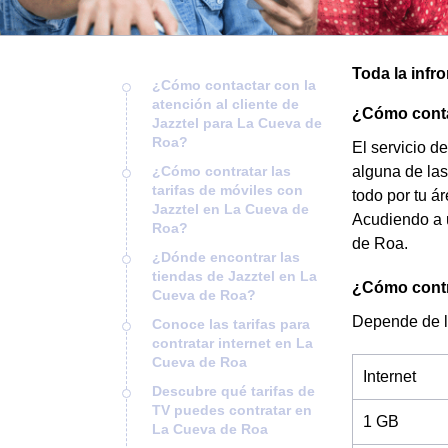
Toda la infr
¿Cómo contactar con la
atención al cliente de
¿Cómo contac
Jazztel para La Cueva de
Roa?
El servicio d
¿Cómo contratar las
alguna de las
tarifas de móviles con
todo por tu á
Jazztel en La Cueva de
Acudiendo a 
Roa?
de Roa.
¿Dónde encontrar las
tiendas de Jazztel en La
¿Cómo contra
Cueva de Roa?
Depende de l
Conoce las tarifas para
contratar internet en La
Cueva de Roa
Internet
Descubre qué tarifas de
TV puedes contratar en
1 GB
La Cueva de Roa