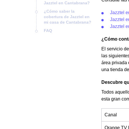
Jazztel en Cantabrana?
¿Cómo saber la
Jazztel 
cobertura de Jazztel en
Jazztel 
mi casa de Cantabrana?
Jazztel 
FAQ
¿Cómo contac
El servicio d
las siguiente
área privada 
una tienda de
Descubre qué
Todos aquello
esta gran com
Canal
Orange TV 