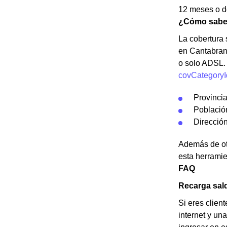
12 meses o de
¿Cómo saber 
La cobertura s
en Cantabrana
o solo ADSL.
covCategoryI
Provinci
Població
Dirección
Además de otr
esta herramie
FAQ
Recarga sal
Si eres clien
internet y una