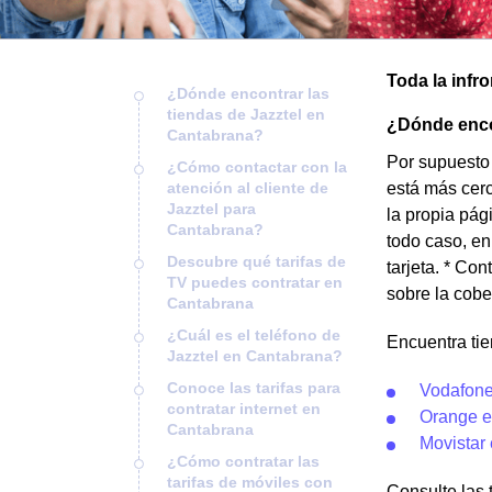
Toda la infr
¿Dónde encontrar las
tiendas de Jazztel en
¿Dónde encon
Cantabrana?
Por supuesto 
¿Cómo contactar con la
atención al cliente de
está más cerc
Jazztel para
la propia pág
Cantabrana?
todo caso, en
Descubre qué tarifas de
tarjeta. * Con
TV puedes contratar en
sobre la cobe
Cantabrana
¿Cuál es el teléfono de
Encuentra ti
Jazztel en Cantabrana?
Conoce las tarifas para
Vodafone
contratar internet en
Orange e
Cantabrana
Movistar
¿Cómo contratar las
tarifas de móviles con
Consulte las t