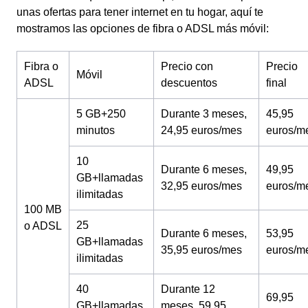
unas ofertas para tener internet en tu hogar, aquí te
mostramos las opciones de fibra o ADSL más móvil:
Fibra o
Precio con
Precio
Móvil
ADSL
descuentos
final
5 GB+250
Durante 3 meses,
45,95
minutos
24,95 euros/mes
euros/m
10
Durante 6 meses,
49,95
GB+llamadas
32,95 euros/mes
euros/m
ilimitadas
100 MB
25
o ADSL
Durante 6 meses,
53,95
GB+llamadas
35,95 euros/mes
euros/m
ilimitadas
40
Durante 12
69,95
GB+llamadas
meses, 59,95