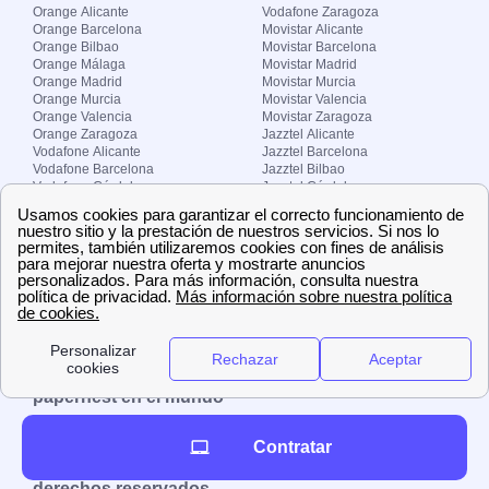
Orange Alicante
Vodafone Zaragoza
Orange Barcelona
Movistar Alicante
Orange Bilbao
Movistar Barcelona
Orange Málaga
Movistar Madrid
Orange Madrid
Movistar Murcia
Orange Murcia
Movistar Valencia
Orange Valencia
Movistar Zaragoza
Orange Zaragoza
Jazztel Alicante
Vodafone Alicante
Jazztel Barcelona
Vodafone Barcelona
Jazztel Bilbao
Vodafone Córdoba
Jazztel Córdoba
Vodafone Málaga
Jazztel Madrid
Vodafone Madrid
Jazztel Málaga
Vodafone Murcia
Jazztel Valencia
Vodafone Valencia
Jazztel Zaragoza
Sobre Zona-internet.com
¿Quiénes somos?
Contacto
El grupo papernest
Aviso legal
Nuestras ofertas de trabajo
papernest en el mundo
España
Italia
Francia
Reino Unido
Contratar
Copyright © Zona-internet.com – Todos los
derechos reservados