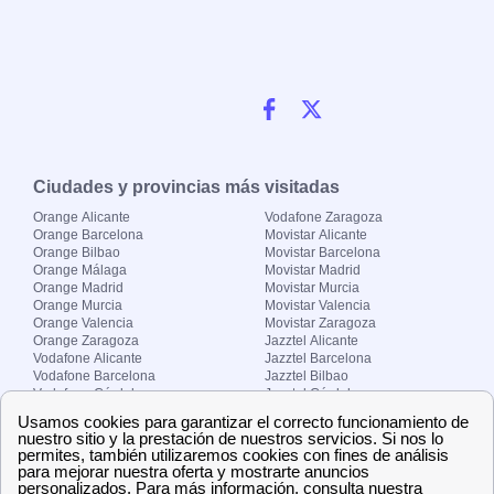
Ciudades y provincias más visitadas
Orange Alicante
Vodafone Zaragoza
Orange Barcelona
Movistar Alicante
Orange Bilbao
Movistar Barcelona
Orange Málaga
Movistar Madrid
Orange Madrid
Movistar Murcia
Orange Murcia
Movistar Valencia
Orange Valencia
Movistar Zaragoza
Orange Zaragoza
Jazztel Alicante
Vodafone Alicante
Jazztel Barcelona
Vodafone Barcelona
Jazztel Bilbao
Vodafone Córdoba
Jazztel Córdoba
Vodafone Málaga
Jazztel Madrid
Vodafone Madrid
Jazztel Málaga
Vodafone Murcia
Jazztel Valencia
Vodafone Valencia
Jazztel Zaragoza
Sobre Zona-internet.com