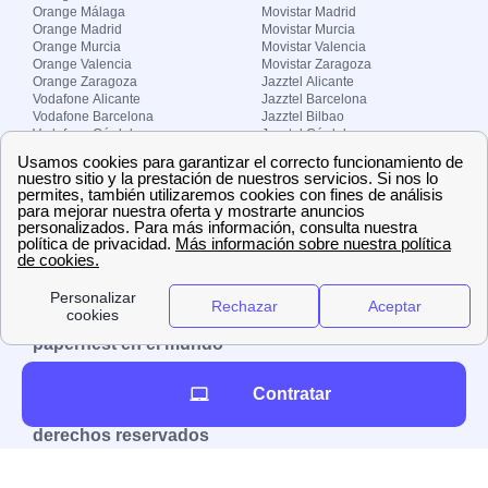
Orange Málaga
Movistar Madrid
Orange Madrid
Movistar Murcia
Orange Murcia
Movistar Valencia
Orange Valencia
Movistar Zaragoza
Orange Zaragoza
Jazztel Alicante
Vodafone Alicante
Jazztel Barcelona
Vodafone Barcelona
Jazztel Bilbao
Vodafone Córdoba
Jazztel Córdoba
Vodafone Málaga
Jazztel Madrid
Vodafone Madrid
Jazztel Málaga
Vodafone Murcia
Jazztel Valencia
Vodafone Valencia
Jazztel Zaragoza
Sobre Zona-internet.com
¿Quiénes somos?
Contacto
El grupo papernest
Aviso legal
Nuestras ofertas de trabajo
papernest en el mundo
España
Italia
Francia
Reino Unido
Contratar
Copyright © Zona-internet.com – Todos los
derechos reservados