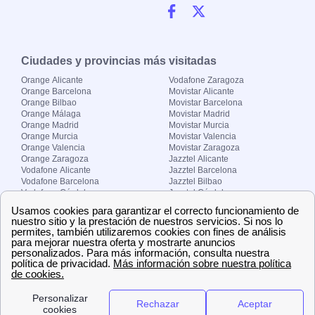
Ciudades y provincias más visitadas
Orange Alicante
Vodafone Zaragoza
Orange Barcelona
Movistar Alicante
Orange Bilbao
Movistar Barcelona
Orange Málaga
Movistar Madrid
Orange Madrid
Movistar Murcia
Orange Murcia
Movistar Valencia
Orange Valencia
Movistar Zaragoza
Orange Zaragoza
Jazztel Alicante
Vodafone Alicante
Jazztel Barcelona
Vodafone Barcelona
Jazztel Bilbao
Vodafone Córdoba
Jazztel Córdoba
Vodafone Málaga
Jazztel Madrid
Vodafone Madrid
Jazztel Málaga
Vodafone Murcia
Jazztel Valencia
Vodafone Valencia
Jazztel Zaragoza
Sobre Zona-internet.com
¿Quiénes somos?
Contacto
El grupo papernest
Aviso legal
Nuestras ofertas de trabajo