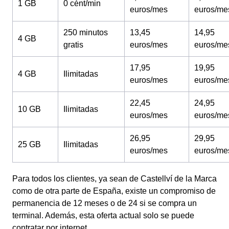
1 GB
0 cént/min
euros/mes
euros/me
250 minutos
13,45
14,95
4 GB
gratis
euros/mes
euros/me
17,95
19,95
4 GB
Ilimitadas
euros/mes
euros/me
22,45
24,95
10 GB
Ilimitadas
euros/mes
euros/me
26,95
29,95
25 GB
Ilimitadas
euros/mes
euros/me
Para todos los clientes, ya sean de Castellví de la Marca
como de otra parte de España, existe un compromiso de
permanencia de 12 meses o de 24 si se compra un
terminal. Además, esta oferta actual solo se puede
contratar por internet.