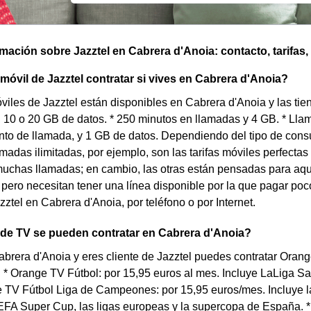
omación sobre Jazztel en Cabrera d'Anoia: contacto, tarifas,
 móvil de Jazztel contratar si vives en Cabrera d'Anoia?
óviles de Jazztel están disponibles en Cabrera d'Anoia y las ti
4, 10 o 20 GB de datos. * 250 minutos en llamadas y 4 GB. * Ll
nto de llamada, y 1 GB de datos. Dependiendo del tipo de con
lamadas ilimitadas, por ejemplo, son las tarifas móviles perfecta
uchas llamadas; en cambio, las otras están pensadas para aqu
pero necesitan tener una línea disponible por la que pagar poco
zztel en Cabrera d'Anoia, por teléfono o por Internet.
 de TV se pueden contratar en Cabrera d'Anoia?
abrera d'Anoia y eres cliente de Jazztel puedes contratar Oran
: * Orange TV Fútbol: por 15,95 euros al mes. Incluye LaLiga 
e TV Fútbol Liga de Campeones: por 15,95 euros/mes. Incluy
FA Super Cup, las ligas europeas y la supercopa de España. *