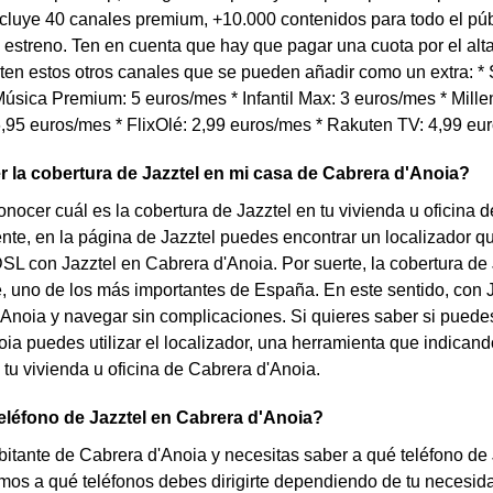
cluye 40 canales premium, +10.000 contenidos para todo el púb
 estreno. Ten en cuenta que hay que pagar una cuota por el al
en estos otros canales que se pueden añadir como un extra: * S
úsica Premium: 5 euros/mes * Infantil Max: 3 euros/mes * Millen
,95 euros/mes * FlixOlé: 2,99 euros/mes * Rakuten TV: 4,99 eu
la cobertura de Jazztel en mi casa de Cabrera d'Anoia?
nocer cuál es la cobertura de Jazztel en tu vivienda u oficina
te, en la página de Jazztel puedes encontrar un localizador que 
DSL con Jazztel en Cabrera d'Anoia. Por suerte, la cobertura d
 uno de los más importantes de España. En este sentido, con Ja
Anoia y navegar sin complicaciones. Si quieres saber si puedes 
ia puedes utilizar el localizador, una herramienta que indicando
 tu vivienda u oficina de Cabrera d'Anoia.
teléfono de Jazztel en Cabrera d'Anoia?
bitante de Cabrera d'Anoia y necesitas saber a qué teléfono de 
mos a qué teléfonos debes dirigirte dependiendo de tu necesid