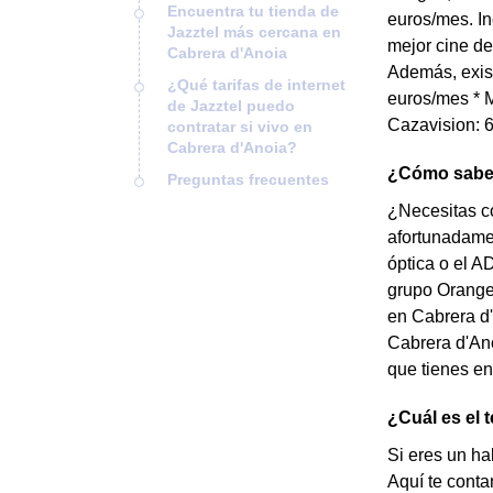
Encuentra tu tienda de
euros/mes. In
Jazztel más cercana en
mejor cine de
Cabrera d'Anoia
Además, exist
¿Qué tarifas de internet
euros/mes * M
de Jazztel puedo
Cazavision: 6
contratar si vivo en
Cabrera d'Anoia?
¿Cómo saber 
Preguntas frecuentes
¿Necesitas co
afortunadamen
óptica o el A
grupo Orange,
en Cabrera d'
Cabrera d'Ano
que tienes en
¿Cuál es el 
Si eres un ha
Aquí te conta