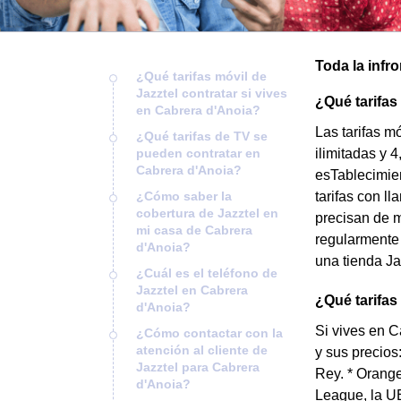
Toda la infr
¿Qué tarifas móvil de
Jazztel contratar si vives
¿Qué tarifas
en Cabrera d'Anoia?
Las tarifas m
¿Qué tarifas de TV se
pueden contratar en
ilimitadas y 
Cabrera d'Anoia?
esTablecimie
¿Cómo saber la
tarifas con l
cobertura de Jazztel en
precisan de m
mi casa de Cabrera
regularmente 
d'Anoia?
una tienda Ja
¿Cuál es el teléfono de
Jazztel en Cabrera
¿Qué tarifas
d'Anoia?
Si vives en C
¿Cómo contactar con la
atención al cliente de
y sus precios
Jazztel para Cabrera
Rey. * Orang
d'Anoia?
League, la UE