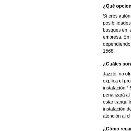
¿Qué opcion
Si eres autó
posibilidades
busques en la
empresa. En c
dependiendo d
1568
¿Cuáles son 
Jazztel no of
explica el pr
instalación *
penalizará al
estar tranqui
instalación d
atención al cl
¿Cómo recar