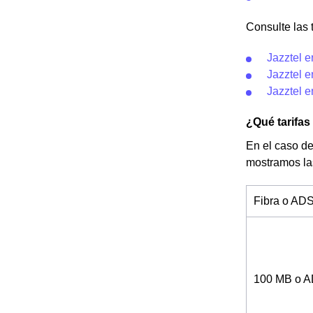
Consulte las t
Jazztel 
Jazztel e
Jazztel 
¿Qué tarifas
En el caso de
mostramos la
Fibra o AD
100 MB o 