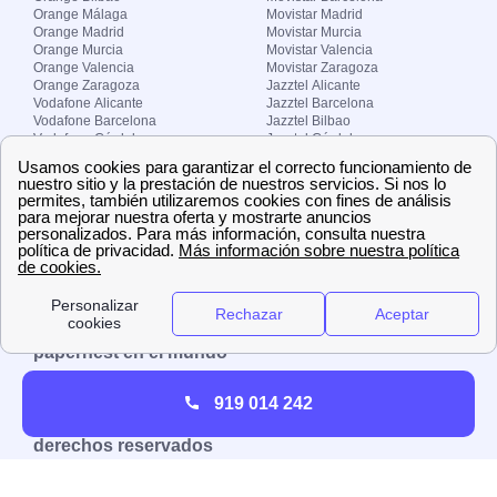
Orange Málaga
Movistar Madrid
Orange Madrid
Movistar Murcia
Orange Murcia
Movistar Valencia
Orange Valencia
Movistar Zaragoza
Orange Zaragoza
Jazztel Alicante
Vodafone Alicante
Jazztel Barcelona
Vodafone Barcelona
Jazztel Bilbao
Vodafone Córdoba
Jazztel Córdoba
Vodafone Málaga
Jazztel Madrid
Vodafone Madrid
Jazztel Málaga
Vodafone Murcia
Jazztel Valencia
Vodafone Valencia
Jazztel Zaragoza
Sobre Zona-internet.com
¿Quiénes somos?
Contacto
El grupo papernest
Aviso legal
Nuestras ofertas de trabajo
papernest en el mundo
España
Italia
Francia
Reino Unido
919 014 242
Copyright © Zona-internet.com – Todos los
derechos reservados