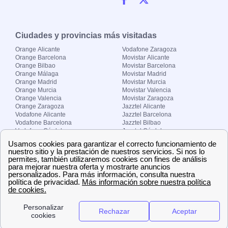
Ciudades y provincias más visitadas
Orange Alicante
Vodafone Zaragoza
Orange Barcelona
Movistar Alicante
Orange Bilbao
Movistar Barcelona
Orange Málaga
Movistar Madrid
Orange Madrid
Movistar Murcia
Orange Murcia
Movistar Valencia
Orange Valencia
Movistar Zaragoza
Orange Zaragoza
Jazztel Alicante
Vodafone Alicante
Jazztel Barcelona
Vodafone Barcelona
Jazztel Bilbao
Vodafone Córdoba
Jazztel Córdoba
Vodafone Málaga
Jazztel Madrid
Vodafone Madrid
Jazztel Málaga
Vodafone Murcia
Jazztel Valencia
Vodafone Valencia
Jazztel Zaragoza
Sobre Zona-internet.com
¿Quiénes somos?
Contacto
El grupo papernest
Aviso legal
Nuestras ofertas de trabajo