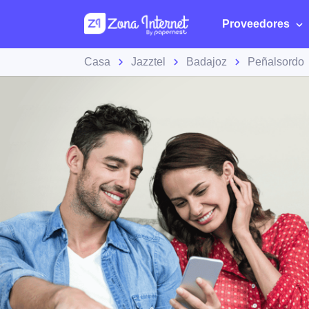
Proveedores
Casa
Jazztel
Badajoz
Peñalsordo