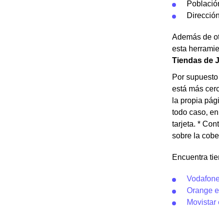
Població
Dirección
Además de otr
esta herramie
Tiendas de J
Por supuesto 
está más cerc
la propia pág
todo caso, en
tarjeta. * Con
sobre la cobe
Encuentra ti
Vodafone
Orange e
Movistar