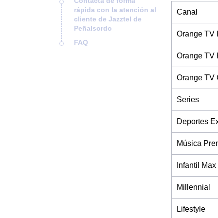
Contacta de forma
rápida con la atención al
Canal
cliente de Jazztel de
Peñalsordo
Orange TV 
FAQ
Orange TV 
Orange TV 
Series
Deportes Ex
Música Pre
Infantil Max
Millennial
Lifestyle