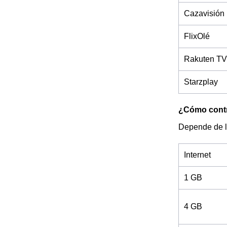
Cazavisión
FlixOlé
Rakuten TV
Starzplay
¿Cómo contra
Depende de l
Internet
1 GB
4 GB