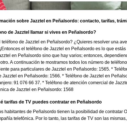
omación sobre Jazztel en Peñalsordo: contacto, tarifas, trám
ono de Jazztel llamar si vives en Peñalsordo?
 teléfono de Jazztel en Peñalsordo? ¿Quieres resolver una averí
Entonces el teléfono de Jazztel en Peñalsordo es lo que estás
azztel en Peñalsordo sino que hay varios; entonces, dependiend
otro. A continuación te mostramos todos los número de teléfono
liente para particulares de Jazztel en Peñalsordo: 1565. * Teléf
Jazztel en Peñalsordo: 1566. * Teléfono de Jazztel en Peñals
anjero: 91 076 66 37. * Teléfono de atención comercial de Jazzt
cnica de Jazztel en Peñalsordo: 1568
 tarifas de TV puedes contratar en Peñalsordo
s habitantes de Peñalsordo tienen la posibilidad de contratar 
pañía telefónica. Por lo tanto, las tarifas de TV son las mismas,