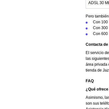
ADSL 30 Mb 
Pero también 
Con 100 
Con 300 
Con 600 
Contacta de 
El servicio d
las siguiente
área privada 
tienda de Jaz
FAQ
¿Qué ofrece
Asimismo, la
son sus teléf