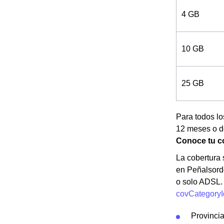
4 GB
10 GB
25 GB
Para todos l
12 meses o de
Conoce tu co
La cobertura s
en Peñalsordo
o solo ADSL.
covCategoryI
Provinci