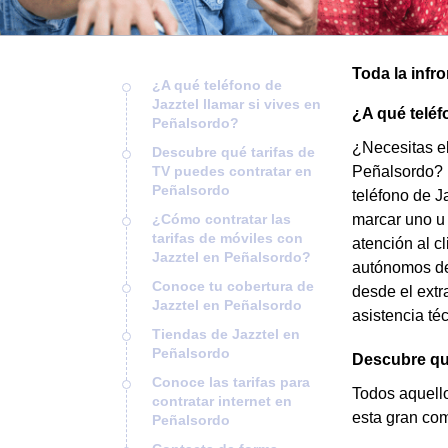
Toda la infr
¿A qué teléfono de
Jazztel llamar si vives en
¿A qué teléf
Peñalsordo?
¿Necesitas el
Descubre qué tarifas de
TV puedes contratar en
Peñalsordo? ¡
Peñalsordo
teléfono de J
¿Cómo contratar las
marcar uno u 
tarifas de móviles con
atención al c
Jazztel en Peñalsordo?
autónomos de 
Conoce tu cobertura de
desde el extr
Jazztel en Peñalsordo
asistencia té
Tiendas de Jazztel en
Peñalsordo
Descubre qué
Conoce las tarifas para
Todos aquello
contratar internet en
esta gran com
Peñalsordo