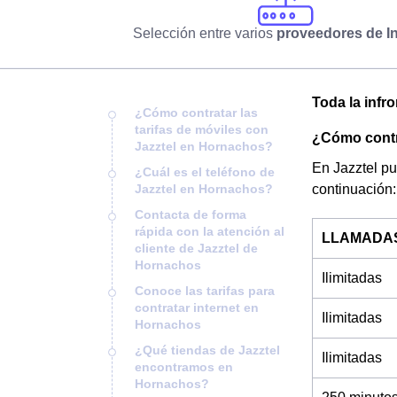
Selección entre varios
proveedores de In
Toda la infr
¿Cómo contratar las
tarifas de móviles con
¿Cómo contra
Jazztel en Hornachos?
En Jazztel pu
¿Cuál es el teléfono de
Jazztel en Hornachos?
continuación:
Contacta de forma
rápida con la atención al
LLAMADA
cliente de Jazztel de
Hornachos
Ilimitadas
Conoce las tarifas para
contratar internet en
Ilimitadas
Hornachos
¿Qué tiendas de Jazztel
Ilimitadas
encontramos en
Hornachos?