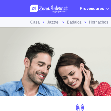
Proveedores
Casa
Jazztel
Badajoz
Hornachos