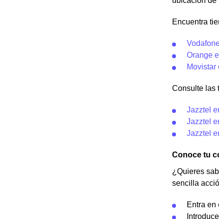
ubicación de 
Encuentra ti
Vodafone
Orange 
Movistar
Consulte las t
Jazztel 
Jazztel 
Jazztel e
Conoce tu c
¿Quieres sabe
sencilla acci
Entra en
Introduc