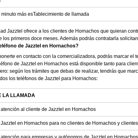
s
/ minuto más esTablecimiento de llamada
dad Jazztel ofrece a los clientes de Hornachos que quieran cont
e los primeros doce meses. Además podrás contratarla solicitand
teléfono de Jazztel en Hornachos?
ponerte en contacto con la comercializadora, podrás marcar el
eléfono de Jazztel en Hornachos está disponible tanto para clien
ro: según los trámites que debas de realizar, tendrás que marcar
os los teléfonos de Jazztel para Hornachos:
E LA LLAMADA
 atención al cliente de Jazztel en Hornachos
 Jazztel en Hornachos para no clientes de Hornachos y clientes
 atención para empresas y autónomos de Jazztel en Hornachos