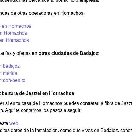
la tienda más cercana a tu domicilio o empresa.
endas de otras operadoras en Hornachos:
 en Hornachos
en Hornachos
 en Hornachos
arifas y ofertas
en otras ciudades de Badajoz
:
en badajoz
en merida
n don-benito
obertura de Jazztel en Hornachos
r si en tu casa de Hornachos puedes contratar la fibra de Jaz
ón. Aquí te contamos los pasos a seguir:
 esta
web
es tus datos de la instalación, como que vives en Badajoz, co