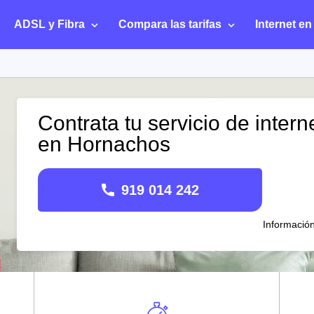
ADSL y Fibra
Compara las tarifas
Internet en
Contrata tu servicio de intern
en Hornachos
919 014 242
Informació