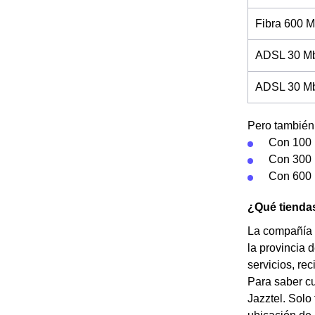
Fibra 600 M
ADSL 30 Mb
ADSL 30 Mb 
Pero también 
Con 100 
Con 300 
Con 600 
¿Qué tienda
La compañía J
la provincia 
servicios, rec
Para saber cu
Jazztel. Solo