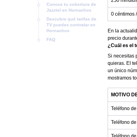
250 minuto
Conoce tu cobertura de
Jazztel en Hornachos
0 céntimos 
Descubre qué tarifas de
TV puedes contratar en
Hornachos
En la actuali
precio durant
FAQ
¿Cuál es el 
Si necesitas 
quieras. El t
un único núme
mostramos tod
MOTIVO D
Teléfono de
Teléfono de
Teléfono de