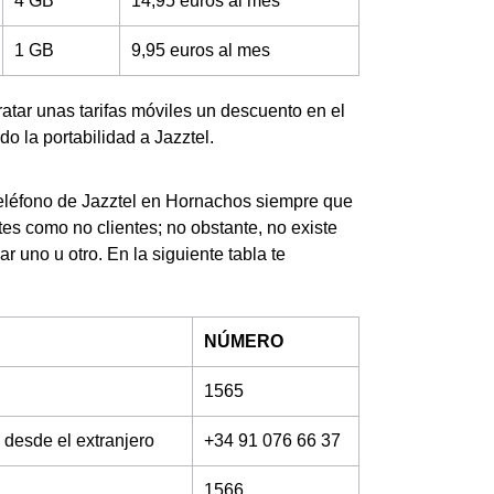
4 GB
14,95 euros al mes
1 GB
9,95 euros al mes
ratar unas tarifas móviles un descuento en el
o la portabilidad a Jazztel.
 teléfono de Jazztel en Hornachos siempre que
tes como no clientes; no obstante, no existe
 uno u otro. En la siguiente tabla te
NÚMERO
1565
 desde el extranjero
+34 91 076 66 37
1566