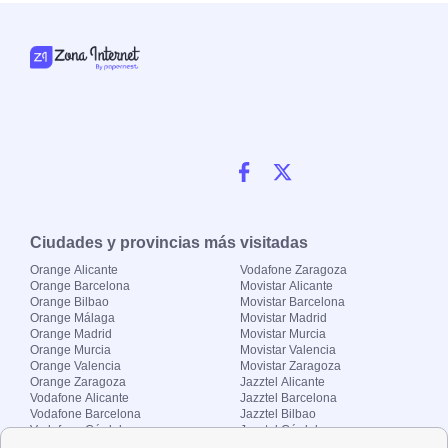
Ciudades y provincias más visitadas
Orange Alicante
Vodafone Zaragoza
Orange Barcelona
Movistar Alicante
Orange Bilbao
Movistar Barcelona
Orange Málaga
Movistar Madrid
Orange Madrid
Movistar Murcia
Orange Murcia
Movistar Valencia
Orange Valencia
Movistar Zaragoza
Orange Zaragoza
Jazztel Alicante
Vodafone Alicante
Jazztel Barcelona
Vodafone Barcelona
Jazztel Bilbao
Vodafone Córdoba
Jazztel Córdoba
Vodafone Málaga
Jazztel Madrid