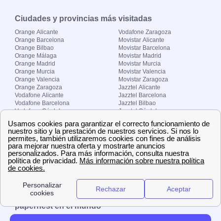
Ciudades y provincias más visitadas
Orange Alicante
Vodafone Zaragoza
Orange Barcelona
Movistar Alicante
Orange Bilbao
Movistar Barcelona
Orange Málaga
Movistar Madrid
Orange Madrid
Movistar Murcia
Orange Murcia
Movistar Valencia
Orange Valencia
Movistar Zaragoza
Orange Zaragoza
Jazztel Alicante
Vodafone Alicante
Jazztel Barcelona
Vodafone Barcelona
Jazztel Bilbao
Vodafone Córdoba
Jazztel Córdoba
Vodafone Málaga
Jazztel Madrid
Vodafone Madrid
Jazztel Málaga
Vodafone Murcia
Jazztel Valencia
Vodafone Valencia
Jazztel Zaragoza
Sobre Zona-internet.com
¿Quiénes somos?
Contacto
El grupo papernest
Aviso legal
Nuestras ofertas de trabajo
papernest en el mundo
España
Italia