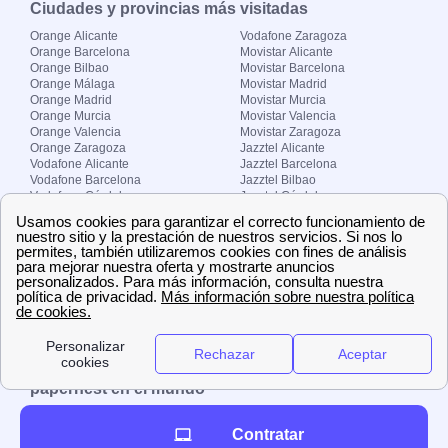
Ciudades y provincias más visitadas
Orange Alicante
Vodafone Zaragoza
Orange Barcelona
Movistar Alicante
Orange Bilbao
Movistar Barcelona
Orange Málaga
Movistar Madrid
Orange Madrid
Movistar Murcia
Orange Murcia
Movistar Valencia
Orange Valencia
Movistar Zaragoza
Orange Zaragoza
Jazztel Alicante
Vodafone Alicante
Jazztel Barcelona
Vodafone Barcelona
Jazztel Bilbao
Vodafone Córdoba
Jazztel Córdoba
Vodafone Málaga
Jazztel Madrid
Vodafone Madrid
Jazztel Málaga
Vodafone Murcia
Jazztel Valencia
Vodafone Valencia
Jazztel Zaragoza
Sobre Zona-internet.com
¿Quiénes somos?
Contacto
El grupo papernest
Aviso legal
Nuestras ofertas de trabajo
papernest en el mundo
España
Italia
Francia
Reino Unido
Contratar