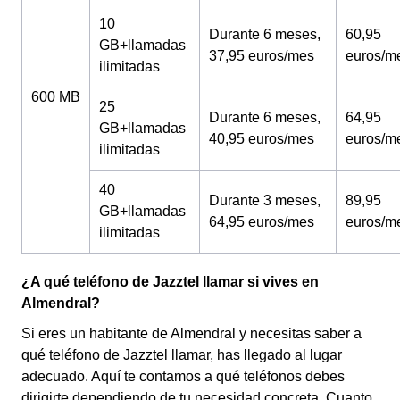
10
Durante 6 meses,
60,95
GB+llamadas
37,95 euros/mes
euros/m
ilimitadas
600 MB
25
Durante 6 meses,
64,95
GB+llamadas
40,95 euros/mes
euros/m
ilimitadas
40
Durante 3 meses,
89,95
GB+llamadas
64,95 euros/mes
euros/m
ilimitadas
¿A qué teléfono de Jazztel llamar si vives en
Almendral?
Si eres un habitante de Almendral y necesitas saber a
qué teléfono de Jazztel llamar, has llegado al lugar
adecuado. Aquí te contamos a qué teléfonos debes
dirigirte dependiendo de tu necesidad concreta. Cuanto