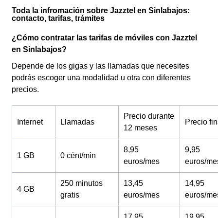
Toda la infromación sobre Jazztel en Sinlabajos:
contacto, tarifas, trámites
¿Cómo contratar las tarifas de móviles con Jazztel
en Sinlabajos?
Depende de los gigas y las llamadas que necesites
podrás escoger una modalidad u otra con diferentes
precios.
Precio durante
Internet
Llamadas
Precio fin
12 meses
8,95
9,95
1 GB
0 cént/min
euros/mes
euros/me
250 minutos
13,45
14,95
4 GB
gratis
euros/mes
euros/me
17,95
19,95