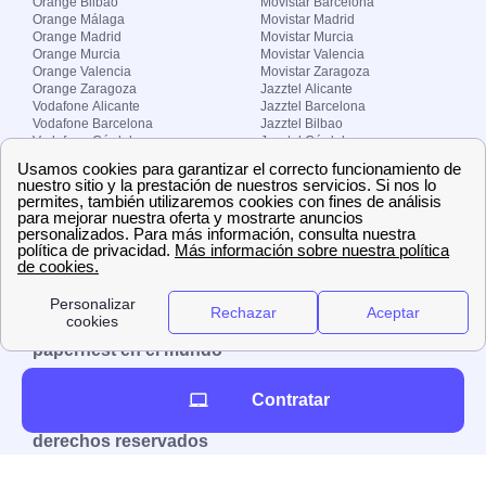
Orange Bilbao
Movistar Barcelona
Orange Málaga
Movistar Madrid
Orange Madrid
Movistar Murcia
Orange Murcia
Movistar Valencia
Orange Valencia
Movistar Zaragoza
Orange Zaragoza
Jazztel Alicante
Vodafone Alicante
Jazztel Barcelona
Vodafone Barcelona
Jazztel Bilbao
Vodafone Córdoba
Jazztel Córdoba
Vodafone Málaga
Jazztel Madrid
Vodafone Madrid
Jazztel Málaga
Vodafone Murcia
Jazztel Valencia
Vodafone Valencia
Jazztel Zaragoza
Sobre Zona-internet.com
¿Quiénes somos?
Contacto
El grupo papernest
Aviso legal
Nuestras ofertas de trabajo
papernest en el mundo
España
Italia
Francia
Reino Unido
Contratar
Copyright © Zona-internet.com – Todos los
derechos reservados