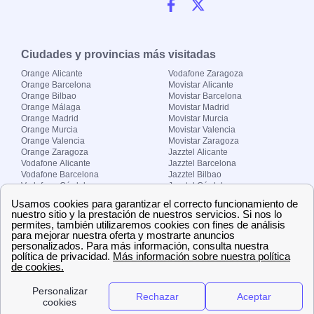
Ciudades y provincias más visitadas
Orange Alicante
Vodafone Zaragoza
Orange Barcelona
Movistar Alicante
Orange Bilbao
Movistar Barcelona
Orange Málaga
Movistar Madrid
Orange Madrid
Movistar Murcia
Orange Murcia
Movistar Valencia
Orange Valencia
Movistar Zaragoza
Orange Zaragoza
Jazztel Alicante
Vodafone Alicante
Jazztel Barcelona
Vodafone Barcelona
Jazztel Bilbao
Vodafone Córdoba
Jazztel Córdoba
Vodafone Málaga
Jazztel Madrid
Vodafone Madrid
Jazztel Málaga
Vodafone Murcia
Jazztel Valencia
Vodafone Valencia
Jazztel Zaragoza
Sobre Zona-internet.com
¿Quiénes somos?
Contacto
El grupo papernest
Aviso legal
Nuestras ofertas de trabajo