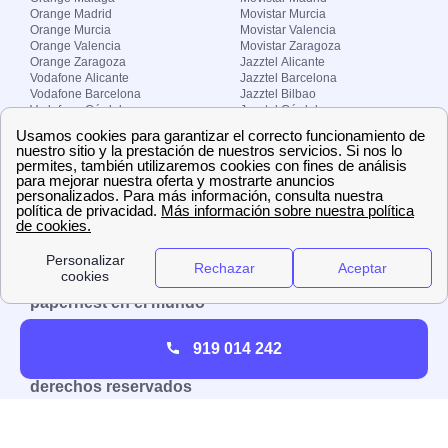
Orange Madrid
Movistar Murcia
Orange Murcia
Movistar Valencia
Orange Valencia
Movistar Zaragoza
Orange Zaragoza
Jazztel Alicante
Vodafone Alicante
Jazztel Barcelona
Vodafone Barcelona
Jazztel Bilbao
Vodafone Córdoba
Jazztel Córdoba
Vodafone Málaga
Jazztel Madrid
Vodafone Madrid
Jazztel Málaga
Vodafone Murcia
Jazztel Valencia
Vodafone Valencia
Jazztel Zaragoza
Sobre Zona-internet.com
¿Quiénes somos?
Contacto
El grupo papernest
Aviso legal
Nuestras ofertas de trabajo
papernest en el mundo
España
Italia
Francia
Reino Unido
919 014 242
Copyright © Zona-internet.com – Todos los
derechos reservados