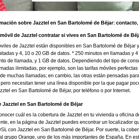
omación sobre Jazztel en San Bartolomé de Béjar: contacto, t
 móvil de Jazztel contratar si vives en San Bartolomé de Bé
óviles de Jazztel están disponibles en San Bartolomé de Béjar y 
itadas y 4, 10 o 20 GB de datos. * 250 minutos en llamadas y 
nto de llamada, y 1 GB de datos. Dependiendo del tipo de con
lamadas ilimitadas, por ejemplo, son las tarifas móviles perfecta
 de muchas llamadas; en cambio, las otras están pensadas para
pero necesitan tener una línea disponible por la que pagar poco
zztel en San Bartolomé de Béjar, por teléfono o por Internet.
 Jazztel en San Bartolomé de Béjar
nocer cuál es la cobertura de Jazztel en tu vivienda u oficina
te, en la página de Jazztel puedes encontrar un localizador que 
DSL con Jazztel en San Bartolomé de Béjar. Por suerte, la cobe
l grupo Orange, uno de los más importantes de España. En este 