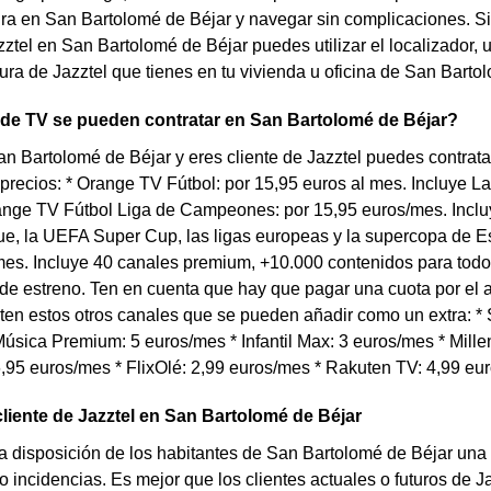
ra en San Bartolomé de Béjar y navegar sin complicaciones. Si q
tel en San Bartolomé de Béjar puedes utilizar el localizador, 
tura de Jazztel que tienes en tu vivienda u oficina de San Barto
 de TV se pueden contratar en San Bartolomé de Béjar?
an Bartolomé de Béjar y eres cliente de Jazztel puedes contra
 precios: * Orange TV Fútbol: por 15,95 euros al mes. Incluye
range TV Fútbol Liga de Campeones: por 15,95 euros/mes. Inc
e, la UEFA Super Cup, las ligas europeas y la supercopa de Es
es. Incluye 40 canales premium, +10.000 contenidos para todo 
 de estreno. Ten en cuenta que hay que pagar una cuota por el
en estos otros canales que se pueden añadir como un extra: * S
úsica Premium: 5 euros/mes * Infantil Max: 3 euros/mes * Millen
,95 euros/mes * FlixOlé: 2,99 euros/mes * Rakuten TV: 4,99 eu
cliente de Jazztel en San Bartolomé de Béjar
a disposición de los habitantes de San Bartolomé de Béjar una
 incidencias. Es mejor que los clientes actuales o futuros de J