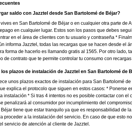
recuentes
gar saldo con Jazztel desde San Bartolomé de Béjar?
 vives en San Bartolomé de Béjar o en cualquier otra parte de Av
repago en cualquier lugar. Estos son los pasos que debes seguir s
Entrar en el área de clientes con tu usuario y contraseña * Final
 informa Jazztel, todas las recargas que se hacen desde el ár
ra forma de hacerlo es llamando gratis al 1565. Por otro lado, 
ipo de contrato que te permite controlar tu consumo con recarga
los plazos de instalación de Jazztel en San Bartolomé de 
rece unos plazos exactos de instalación para San Bartolomé de 
ue explica el protocolo que siguen en estos casos: * Ponerse en
 instalación * Si tras 4 intentos no es posible contactar con el
se penalizará al consumidor por incumplimiento del compromis
Béjar tiene que estar tranquilo ya que es responsabilidad de 
ra proceder a la instalación del servicio. En caso de que esto 
l servicio de atención al cliente de Jazztel.