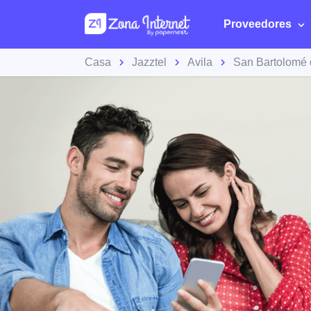
Proveedores
Casa
Jazztel
Avila
San Bartolomé 