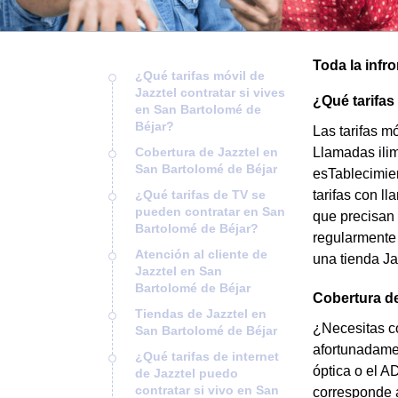
Toda la infr
¿Qué tarifas móvil de
Jazztel contratar si vives
¿Qué tarifas
en San Bartolomé de
Béjar?
Las tarifas m
Cobertura de Jazztel en
Llamadas ilim
San Bartolomé de Béjar
esTablecimie
¿Qué tarifas de TV se
tarifas con l
pueden contratar en San
que precisan
Bartolomé de Béjar?
regularmente 
Atención al cliente de
una tienda Ja
Jazztel en San
Bartolomé de Béjar
Cobertura de
Tiendas de Jazztel en
¿Necesitas co
San Bartolomé de Béjar
afortunadamen
¿Qué tarifas de internet
óptica o el A
de Jazztel puedo
contratar si vivo en San
corresponde a