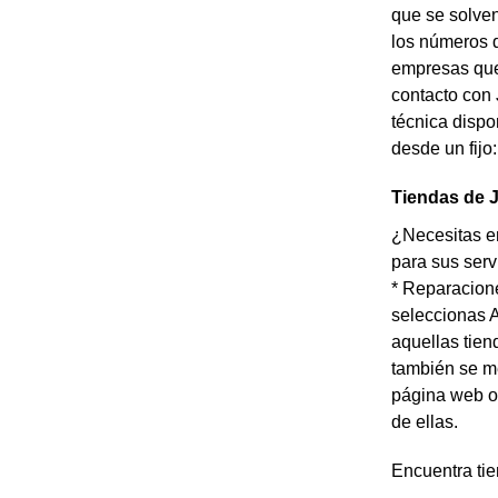
que se solven
los números d
empresas que 
contacto con 
técnica dispo
desde un fijo
Tiendas de J
¿Necesitas en
para sus serv
* Reparacione
seleccionas A
aquellas tien
también se me
página web o 
de ellas.
Encuentra ti