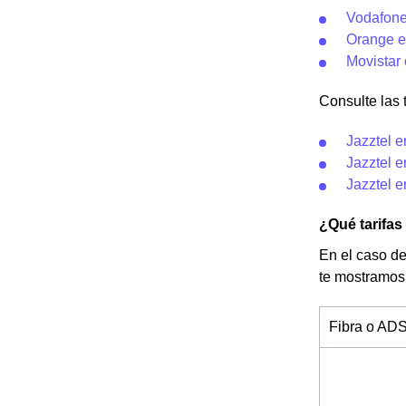
Vodafone
Orange e
Movistar
Consulte las t
Jazztel e
Jazztel e
Jazztel e
¿Qué tarifas
En el caso de
te mostramos
Fibra o AD