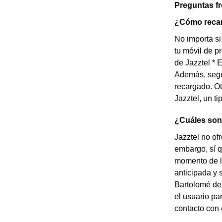
Preguntas f
¿Cómo recar
No importa si
tu móvil de p
de Jazztel * 
Además, según
recargado. Ot
Jazztel, un t
¿Cuáles son 
Jazztel no of
embargo, sí q
momento de la
anticipada y 
Bartolomé de 
el usuario pa
contacto con e