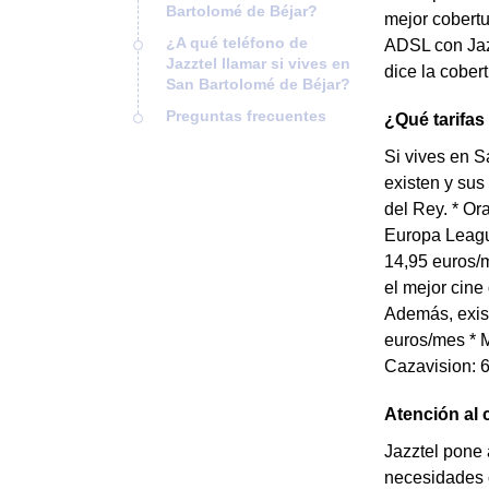
Bartolomé de Béjar?
mejor cobertu
¿A qué teléfono de
ADSL con Jazz
Jazztel llamar si vives en
dice la cober
San Bartolomé de Béjar?
Preguntas frecuentes
¿Qué tarifas
Si vives en S
existen y sus
del Rey. * O
Europa Leagu
14,95 euros/m
el mejor cine
Además, exist
euros/mes * M
Cazavision: 6
Atención al 
Jazztel pone 
necesidades o