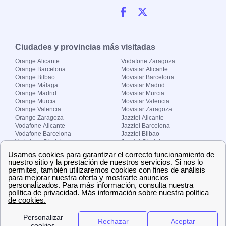
Ciudades y provincias más visitadas
Orange Alicante
Vodafone Zaragoza
Orange Barcelona
Movistar Alicante
Orange Bilbao
Movistar Barcelona
Orange Málaga
Movistar Madrid
Orange Madrid
Movistar Murcia
Orange Murcia
Movistar Valencia
Orange Valencia
Movistar Zaragoza
Orange Zaragoza
Jazztel Alicante
Vodafone Alicante
Jazztel Barcelona
Vodafone Barcelona
Jazztel Bilbao
Vodafone Córdoba
Jazztel Córdoba
Vodafone Málaga
Jazztel Madrid
Vodafone Madrid
Jazztel Málaga
Vodafone Murcia
Jazztel Valencia
Vodafone Valencia
Jazztel Zaragoza
Sobre Zona-internet.com
¿Quiénes somos?
Contacto
El grupo papernest