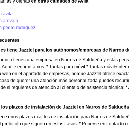
arifas y ofertas
en otras ciudades de Avila
:
n avila
n arevalo
n pedro-rodriguez
recuentes
es tiene Jazztel para los autónomos/empresas de Narros 
nomo o tienes una empresa en Narros de Saldueña y estás pens
. Aquí te enumeramos: * Tarifas para móvil * Tarifas móvil+intern
 web en el apartado de empresas, porque Jazztel ofrece exact
aso de querer una atención más personalizada puedes recurrir 
e si requieres de atención al cliente o de asistencia técnica: * 
los plazos de instalación de Jazztel en Narros de Saldueñ
rece unos plazos exactos de instalación para Narros de Saldueñ
l protocolo que siguen en estos casos: * Ponerse en contacto co