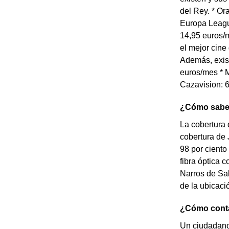
del Rey. * O
Europa Leagu
14,95 euros/m
el mejor cine
Además, exist
euros/mes * M
Cazavision: 6
¿Cómo saber 
La cobertura 
cobertura de 
98 por ciento
fibra óptica c
Narros de Sa
de la ubicaci
¿Cómo contac
Un ciudadano 