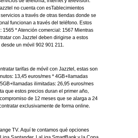
vicios de telefonía, internet y televisión.
azztel no cuenta con esTablecimientos
servicios a través de otras tiendas donde se
nal funcionan a través del teléfono. Estos
el: 1565 * Atención comercial: 1567 Mientras
tar con Jazztel deben dirigirse a estos
 o desde un móvil 902 901 211.
ratar tarifas de móvil con Jazztel, estas son
minutos: 13,45 euros/mes * 4GB+llamadas
 25GB+llamadas ilimitadas: 26,95 euros/mes
ta que estos precios duran el primer año,
n compromiso de 12 meses que se alarga a 24
ontratar exclusivamente de forma online.
Orange TV. Aquí te contamos qué opciones
 LaLiga Santander, LaLiga SmartBank y la Copa