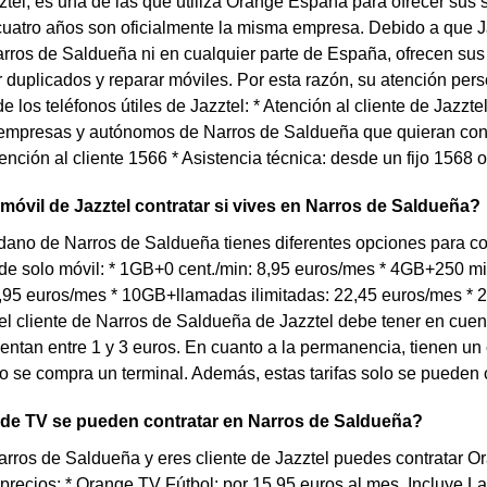
tel, es una de las que utiliza Orange España para ofrecer sus ser
uatro años son oficialmente la misma empresa. Debido a que J
rros de Saldueña ni en cualquier parte de España, ofrecen sus 
duplicados y reparar móviles. Por esta razón, su atención perso
e los teléfonos útiles de Jazztel: * Atención al cliente de Jazzt
empresas y autónomos de Narros de Saldueña que quieran contra
ención al cliente 1566 * Asistencia técnica: desde un fijo 1568
 móvil de Jazztel contratar si vives en Narros de Saldueña?
dano de Narros de Saldueña tienes diferentes opciones para cont
 de solo móvil: * 1GB+0 cent./min: 8,95 euros/mes * 4GB+250 
7,95 euros/mes * 10GB+llamadas ilimitadas: 22,45 euros/mes *
el cliente de Narros de Saldueña de Jazztel debe tener en cuen
ntan entre 1 y 3 euros. En cuanto a la permanencia, tienen u
se compra un terminal. Además, estas tarifas solo se pueden c
 de TV se pueden contratar en Narros de Saldueña?
arros de Saldueña y eres cliente de Jazztel puedes contratar 
 precios: * Orange TV Fútbol: por 15,95 euros al mes. Incluye