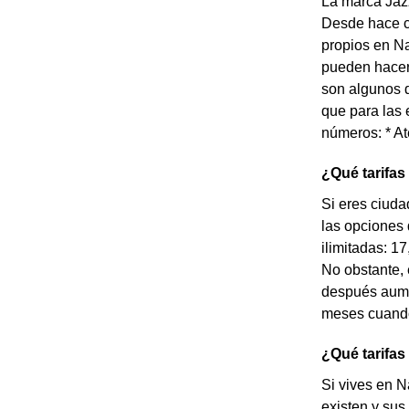
La marca Jazz
Desde hace c
propios en Na
pueden hacer 
son algunos d
que para las 
números: * At
¿Qué tarifas
Si eres ciuda
las opciones
ilimitadas: 1
No obstante, 
después aume
meses cuando 
¿Qué tarifas
Si vives en N
existen y sus