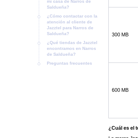
mi casa de Narros de
Saldueña?
¿Cómo contactar con la
atención al cliente de
Jazztel para Narros de
Saldueña?
300 MB
¿Qué tiendas de Jazztel
encontramos en Narros
de Saldueña?
Preguntas frecuentes
600 MB
¿Cuál es el 