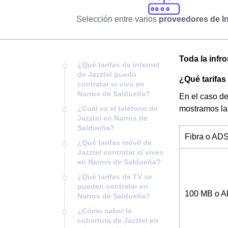
Selección entre varios
proveedores de In
Toda la infr
¿Qué tarifas de internet
de Jazztel puedo
¿Qué tarifas
contratar si vivo en
Narros de Saldueña?
En el caso de
¿Cuál es el teléfono de
mostramos la
Jazztel en Narros de
Saldueña?
Fibra o AD
¿Qué tarifas móvil de
Jazztel contratar si vives
en Narros de Saldueña?
¿Qué tarifas de TV se
pueden contratar en
100 MB o 
Narros de Saldueña?
¿Cómo saber la
cobertura de Jazztel en