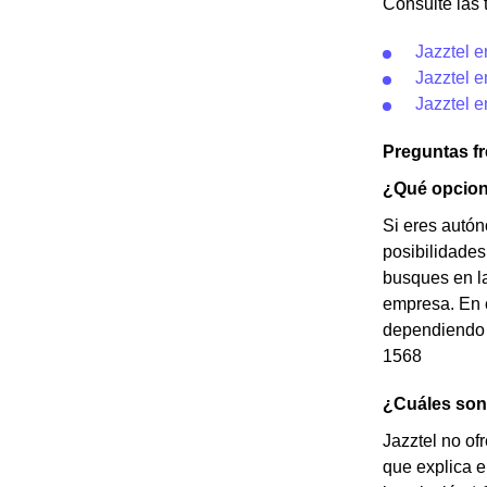
Consulte las t
Jazztel e
Jazztel e
Jazztel e
Preguntas f
¿Qué opcion
Si eres autó
posibilidades
busques en la
empresa. En c
dependiendo d
1568
¿Cuáles son 
Jazztel no of
que explica e