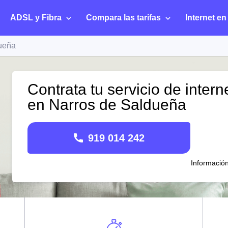
ADSL y Fibra
Compara las tarifas
Internet en
ueña
Contrata tu servicio de intern
en Narros de Saldueña
919 014 242
Informació