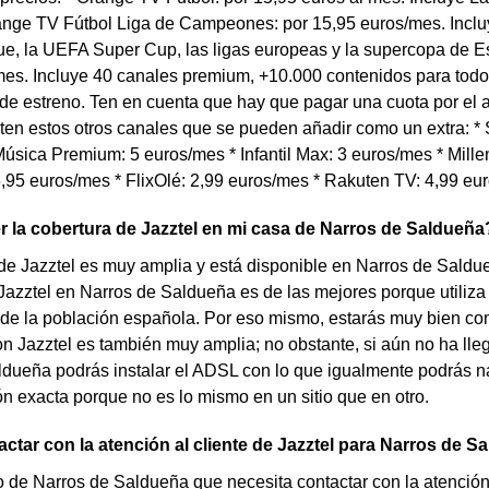
range TV Fútbol Liga de Campeones: por 15,95 euros/mes. Inc
e, la UEFA Super Cup, las ligas europeas y la supercopa de Es
es. Incluye 40 canales premium, +10.000 contenidos para todo 
 de estreno. Ten en cuenta que hay que pagar una cuota por el
en estos otros canales que se pueden añadir como un extra: * S
úsica Premium: 5 euros/mes * Infantil Max: 3 euros/mes * Millen
,95 euros/mes * FlixOlé: 2,99 euros/mes * Rakuten TV: 4,99 eu
la cobertura de Jazztel en mi casa de Narros de Saldueña
de Jazztel es muy amplia y está disponible en Narros de Saldue
Jazztel en Narros de Saldueña es de las mejores porque utiliz
 de la población española. Por eso mismo, estarás muy bien com
on Jazztel es también muy amplia; no obstante, si aún no ha llega
ldueña podrás instalar el ADSL con lo que igualmente podrás n
ón exacta porque no es lo mismo en un sitio que en otro.
tar con la atención al cliente de Jazztel para Narros de S
de Narros de Saldueña que necesita contactar con la atención a