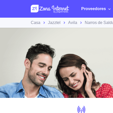
Proveedores
Casa
Jazztel
Avila
Narros de Sald