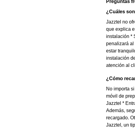
Preguntas f
¿Cuáles son 
Jazztel no of
que explica e
instalación *
penalizará al
estar tranqui
instalación d
atención al cl
¿Cómo recar
No importa si
móvil de prep
Jazztel * Ent
Además, según
recargado. Ot
Jazztel, un t