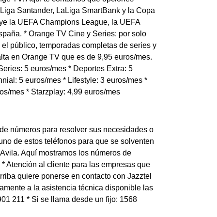
 LaLiga Santander, LaLiga SmartBank y la Copa
luye la UEFA Champions League, la UEFA
paña. * Orange TV Cine y Series: por solo
el público, temporadas completas de series y
 alta en Orange TV que es de 9,95 euros/mes.
eries: 5 euros/mes * Deportes Extra: 5
nial: 5 euros/mes * Lifestyle: 3 euros/mes *
ros/mes * Starzplay: 4,99 euros/mes
e de números para resolver sus necesidades o
a uno de estos teléfonos para que se solventen
e Avila. Aquí mostramos los números de
5 * Atención al cliente para las empresas que
rriba quiere ponerse en contacto con Jazztel
amente a la asistencia técnica disponible las
901 211 * Si se llama desde un fijo: 1568