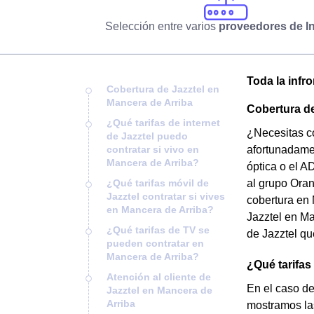
Selección entre varios
proveedores de In
Toda la infr
Cobertura de Jazztel en
Mancera de Arriba
Cobertura de
¿Qué tarifas de internet
¿Necesitas co
de Jazztel puedo
contratar si vivo en
afortunadamen
Mancera de Arriba?
óptica o el A
¿Qué tarifas móvil de
al grupo Oran
Jazztel contratar si vives
cobertura en 
en Mancera de Arriba?
Jazztel en Ma
¿Qué tarifas de TV se
de Jazztel qu
pueden contratar en
Mancera de Arriba?
¿Qué tarifas
Atención al cliente de
En el caso de
Jazztel en Mancera de
Arriba
mostramos la