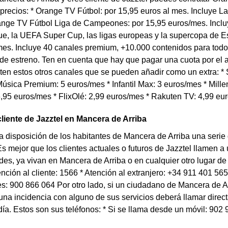
 precios: * Orange TV Fútbol: por 15,95 euros al mes. Incluye
range TV Fútbol Liga de Campeones: por 15,95 euros/mes. Inc
e, la UEFA Super Cup, las ligas europeas y la supercopa de Es
es. Incluye 40 canales premium, +10.000 contenidos para todo 
 de estreno. Ten en cuenta que hay que pagar una cuota por el
en estos otros canales que se pueden añadir como un extra: * S
úsica Premium: 5 euros/mes * Infantil Max: 3 euros/mes * Millen
,95 euros/mes * FlixOlé: 2,99 euros/mes * Rakuten TV: 4,99 eu
cliente de Jazztel en Mancera de Arriba
a disposición de los habitantes de Mancera de Arriba una seri
Es mejor que los clientes actuales o futuros de Jazztel llamen 
es, ya vivan en Mancera de Arriba o en cualquier otro lugar d
tención al cliente: 1566 * Atención al extranjero: +34 911 401 56
es: 900 866 064 Por otro lado, si un ciudadano de Mancera de A
una incidencia con alguno de sus servicios deberá llamar direct
día. Estos son sus teléfonos: * Si se llama desde un móvil: 902 