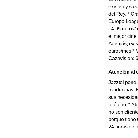
existen y sus
del Rey. * O
Europa Leagu
14,95 euros/m
el mejor cine
Además, exist
euros/mes * M
Cazavision: 6
Atención al 
Jazztel pone 
incidencias. 
sus necesidad
teléfono: * A
no son client
porque tiene 
24 horas del 