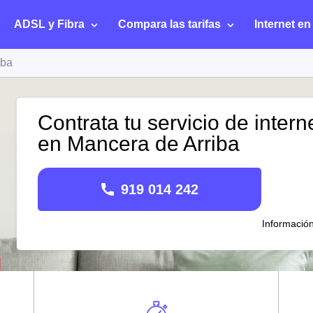
ADSL y Fibra
Compara las tarifas
Internet en
iba
Contrata tu servicio de intern
en Mancera de Arriba
919 014 242
Informació