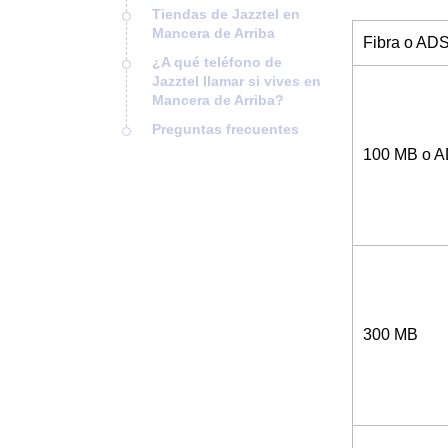
Tiendas de Jazztel en
Mancera de Arriba
Fibra o AD
¿A qué teléfono de
Jazztel llamar si vives en
Mancera de Arriba?
Preguntas frecuentes
100 MB o 
300 MB