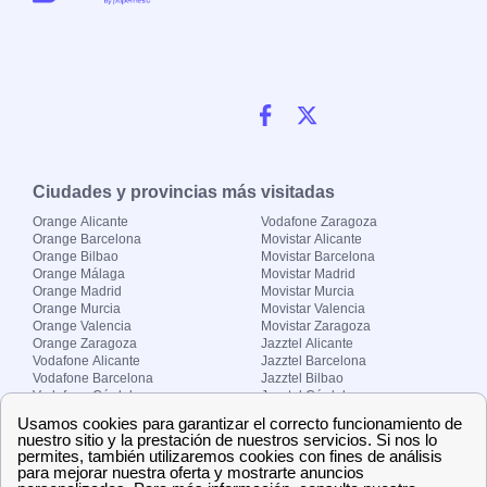
Ciudades y provincias más visitadas
Orange Alicante
Vodafone Zaragoza
Orange Barcelona
Movistar Alicante
Orange Bilbao
Movistar Barcelona
Orange Málaga
Movistar Madrid
Orange Madrid
Movistar Murcia
Orange Murcia
Movistar Valencia
Orange Valencia
Movistar Zaragoza
Orange Zaragoza
Jazztel Alicante
Vodafone Alicante
Jazztel Barcelona
Vodafone Barcelona
Jazztel Bilbao
Vodafone Córdoba
Jazztel Córdoba
Vodafone Málaga
Jazztel Madrid
Vodafone Madrid
Jazztel Málaga
Vodafone Murcia
Jazztel Valencia
Vodafone Valencia
Jazztel Zaragoza