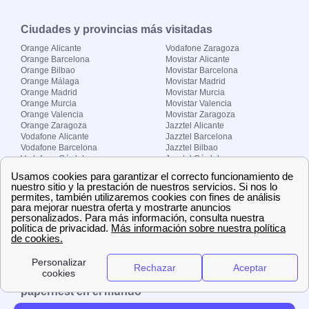
Ciudades y provincias más visitadas
Orange Alicante
Vodafone Zaragoza
Orange Barcelona
Movistar Alicante
Orange Bilbao
Movistar Barcelona
Orange Málaga
Movistar Madrid
Orange Madrid
Movistar Murcia
Orange Murcia
Movistar Valencia
Orange Valencia
Movistar Zaragoza
Orange Zaragoza
Jazztel Alicante
Vodafone Alicante
Jazztel Barcelona
Vodafone Barcelona
Jazztel Bilbao
Vodafone Córdoba
Jazztel Córdoba
Vodafone Málaga
Jazztel Madrid
Vodafone Madrid
Jazztel Málaga
Vodafone Murcia
Jazztel Valencia
Vodafone Valencia
Jazztel Zaragoza
Sobre Zona-internet.com
¿Quiénes somos?
Contacto
El grupo papernest
Aviso legal
Nuestras ofertas de trabajo
papernest en el mundo