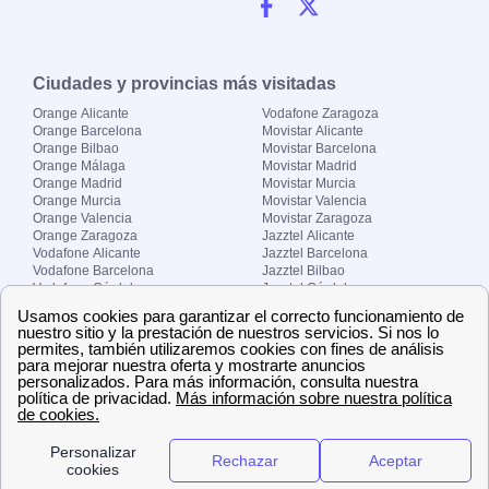
Ciudades y provincias más visitadas
Orange Alicante
Vodafone Zaragoza
Orange Barcelona
Movistar Alicante
Orange Bilbao
Movistar Barcelona
Orange Málaga
Movistar Madrid
Orange Madrid
Movistar Murcia
Orange Murcia
Movistar Valencia
Orange Valencia
Movistar Zaragoza
Orange Zaragoza
Jazztel Alicante
Vodafone Alicante
Jazztel Barcelona
Vodafone Barcelona
Jazztel Bilbao
Vodafone Córdoba
Jazztel Córdoba
Vodafone Málaga
Jazztel Madrid
Vodafone Madrid
Jazztel Málaga
Vodafone Murcia
Jazztel Valencia
Vodafone Valencia
Jazztel Zaragoza
Sobre Zona-internet.com
¿Quiénes somos?
Contacto
El grupo papernest
Aviso legal
Nuestras ofertas de trabajo