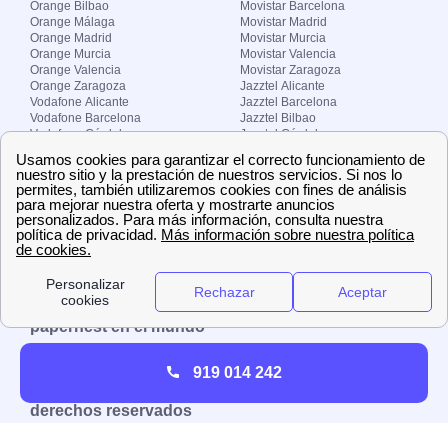
Orange Bilbao
Movistar Barcelona
Orange Málaga
Movistar Madrid
Orange Madrid
Movistar Murcia
Orange Murcia
Movistar Valencia
Orange Valencia
Movistar Zaragoza
Orange Zaragoza
Jazztel Alicante
Vodafone Alicante
Jazztel Barcelona
Vodafone Barcelona
Jazztel Bilbao
Vodafone Córdoba
Jazztel Córdoba
Vodafone Málaga
Jazztel Madrid
Vodafone Madrid
Jazztel Málaga
Vodafone Murcia
Jazztel Valencia
Vodafone Valencia
Jazztel Zaragoza
Sobre Zona-internet.com
¿Quiénes somos?
Contacto
El grupo papernest
Aviso legal
Nuestras ofertas de trabajo
papernest en el mundo
España
Italia
Francia
Reino Unido
919 014 242
Copyright © Zona-internet.com – Todos los
derechos reservados