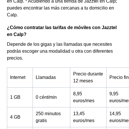
en Calp. * Acudiendo a una tienda de Jazztel en Calp;
puedes encontrar las más cercanas a tu domicilio en
Calp.
¿Cómo contratar las tarifas de móviles con Jazztel
en Calp?
Depende de los gigas y las llamadas que necesites
podrás escoger una modalidad u otra con diferentes
precios.
Precio durante
Internet
Llamadas
Precio fin
12 meses
8,95
9,95
1 GB
0 cént/min
euros/mes
euros/me
250 minutos
13,45
14,95
4 GB
gratis
euros/mes
euros/me