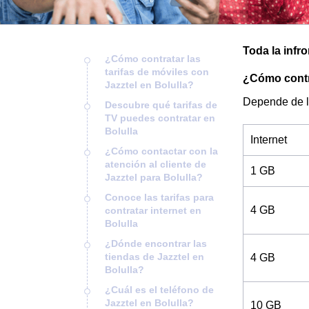
Toda la infro
¿Cómo contratar las
tarifas de móviles con
¿Cómo contra
Jazztel en Bolulla?
Depende de l
Descubre qué tarifas de
TV puedes contratar en
Bolulla
Internet
¿Cómo contactar con la
atención al cliente de
1 GB
Jazztel para Bolulla?
Conoce las tarifas para
4 GB
contratar internet en
Bolulla
¿Dónde encontrar las
tiendas de Jazztel en
4 GB
Bolulla?
¿Cuál es el teléfono de
Jazztel en Bolulla?
10 GB