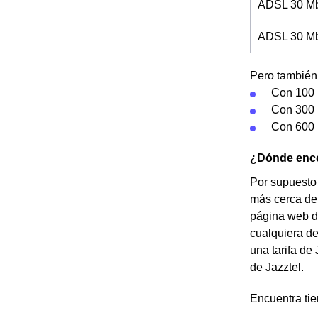
ADSL 30 Mb
ADSL 30 Mb 
Pero también 
Con 100 
Con 300 
Con 600 
¿Dónde encon
Por supuesto 
más cerca de 
página web de
cualquiera de
una tarifa de 
de Jazztel.
Encuentra tie