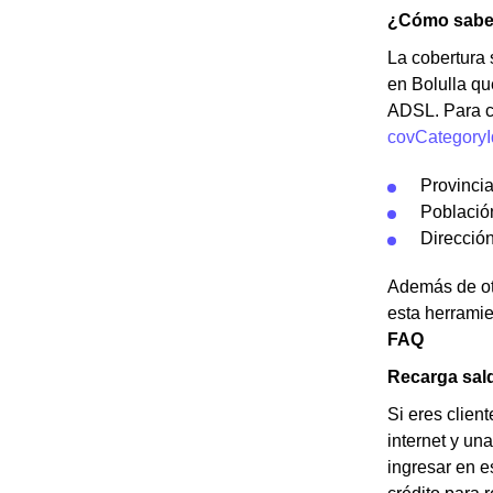
¿Cómo saber 
La cobertura s
en Bolulla qu
ADSL. Para c
covCategoryI
Provinci
Població
Dirección
Además de otr
esta herramie
FAQ
Recarga sald
Si eres clien
internet y una
ingresar en e