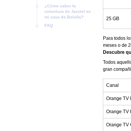
¿Cómo saber la
cobertura de Jazztel en
mi casa de Bolulla?
25 GB
FAQ
Para todos lo
meses o de 24
Descubre qué
Todos aquello
gran compañía
Canal
Orange TV 
Orange TV 
Orange TV 