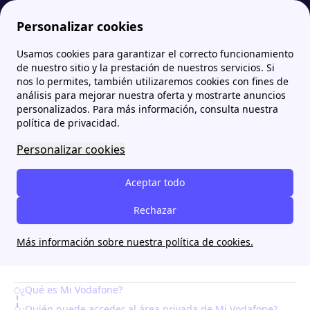
Personalizar cookies
Usamos cookies para garantizar el correcto funcionamiento
Zona Internet
Vodafone
Mi Vodafone: App Vodafone Particulares
de nuestro sitio y la prestación de nuestros servicios. Si
nos lo permites, también utilizaremos cookies con fines de
Mi Vodafone: App
análisis para mejorar nuestra oferta y mostrarte anuncios
personalizados. Para más información, consulta nuestra
Vodafone Particulares
política de privacidad.
Personalizar cookies
[intro title="Resumen:"] ¿Quieres ahorrarte minutos
al teléfono con la atención al cliente de Vodafone o
Aceptar todo
tener que desplazarte a una de sus tiendas? En este
Rechazar
artículo te contamos las ventajas de utilizar la
aplicación móvil Mi Vodafone, apta para particulares
Más información sobre nuestra política de cookies.
y empresas. [/intro]
¿Qué es Mi Vodafone?
Table of Contents
¿Quién puede acceder al área privada de Mi Vodafone?