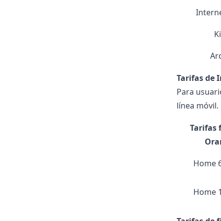
Intern
K
Ard
Tarifas de 
Para usuario
línea móvil
Tarifas 
Ora
Home 
Home 