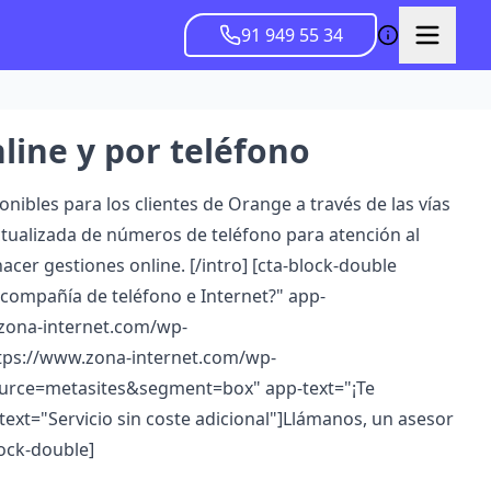
91 949 55 34
line y por teléfono
nibles para los clientes de Orange a través de las vías
ctualizada de números de teléfono para atención al
acer gestiones online. [/intro]
[cta-block-double
 compañía de teléfono e Internet?" app-
zona-internet.com/wp-
tps://www.zona-internet.com/wp-
source=metasites&segment=box
" app-text="¡Te
text="Servicio sin coste adicional"]Llámanos, un asesor
lock-double]