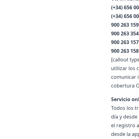
(+34) 656 0
(+34) 656 0
900 263 159
900 263 354
900 263 157
900 263 158
[callout ty
utilizar lo
comunicar i
cobertura
O
Servicio on
Todos los t
día y desde
el registro
desde la ap