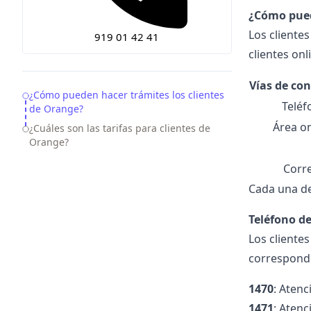
¿Cómo pued
Los cliente
919 01 42 41
clientes on
Vías de co
Table of Contents
¿Cómo pueden hacer trámites los clientes
Teléf
de Orange?
Área on
¿Cuáles son las tarifas para clientes de
Orange?
Corr
Cada una de
Teléfono de
Los cliente
correspondi
1470
: Atenc
1471
: Atenc