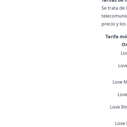
Tarifas de 
Se trata de
telecomunica
precio y los
Tarifa móv
O
Lov
Love
Love 
Lov
Love Il
Love 