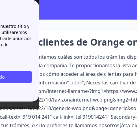
line y por teléfono
nuestro sitio y
n utilizaremos
strarte anuncios
tes para clientes de Orange on
ca de
e="Resumen:"]Te contamos cuáles son todos los trámites dispo
 disponibles con la compañía. Te proporcionamos la lista a
mbién te explicamos cómo acceder al área de clientes para h
odo
e" information="Información" title="¿Necesitas cambiar de
://my.papernest.com/internet-llamame/?img1=https://www.
loads/sites/16/2022/10/fav-zonainternet-wcb.png&img2=ht
loads/sites/16/2022/10/generic-wcb.png&page=generic&
call-text="919 014 241" call-link="tel:919014241" Secondary-
 tus trámites, o si lo prefieres te llamamos nosotros[/cta-b