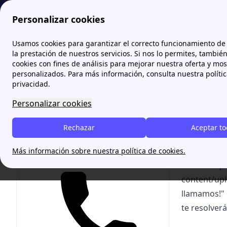
Personalizar cookies
Zona Internet
Orange
Trámites para clientes de Orange on
Usamos cookies para garantizar el correcto funcionamiento de 
la prestación de nuestros servicios. Si nos lo permites, tambié
cookies con fines de análisis para mejorar nuestra oferta y mo
Trámi
personalizados. Para más información, consulta nuestra políti
privacidad.
[intro titl
Personalizar cookies
de contacto
cliente y ta
Rechazar
Aceptar t
color="whit
link="
https
Más información sobre nuestra política de cookies.
Te ayudamos gratis
content/up
content/up
llamamos!" 
te resolverá