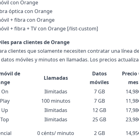
móvil con Orange
fibra óptica con Orange
móvil + fibra con Orange
móvil + fibra + TV con Orange
[/list-custom]
iles para clientes de Orange
ra clientes que solamente necesiten contratar una línea 
 datos móviles y minutos en llamadas. Los precios actualiza
 móvil de
Datos
Precio 
Llamadas
ange
móviles
mes
 On
Ilimitadas
7 GB
14,98
Play
100 minutos
7 GB
11,98
 Up
Ilimitadas
12 GB
17,98
 Top
Ilimitadas
25 GB
23,98
ncial
0 cénts/ minuto
2 GB
14,95