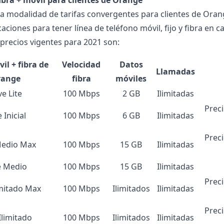
fibra + móvil para clientes de Orange
 la modalidad de tarifas convergentes para clientes de Oran
ciones para tener línea de teléfono móvil, fijo y fibra en c
 precios vigentes para 2021 son:
il + fibra de
Velocidad
Datos
Llamadas
range
fibra
móviles
e Lite
100 Mbps
2 GB
Ilimitadas
Prec
 Inicial
100 Mbps
6 GB
Ilimitadas
Prec
Medio Max
100 Mbps
15 GB
Ilimitadas
e Medio
100 Mbps
15 GB
Ilimitadas
Prec
imitado Max
100 Mbps
Ilimitados
Ilimitadas
Prec
Ilimitado
100 Mbps
Ilimitados
Ilimitadas