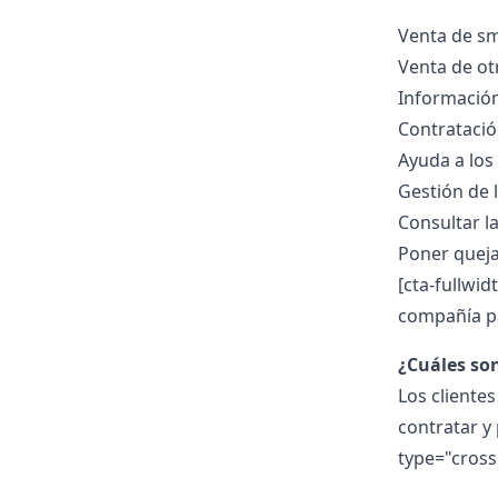
Venta de s
Venta de ot
Información
Contratación
Ayuda a los
Gestión de 
Consultar la
Poner queja
[cta-fullwid
compañía pa
¿Cuáles son
Los cliente
contratar y
type="cross