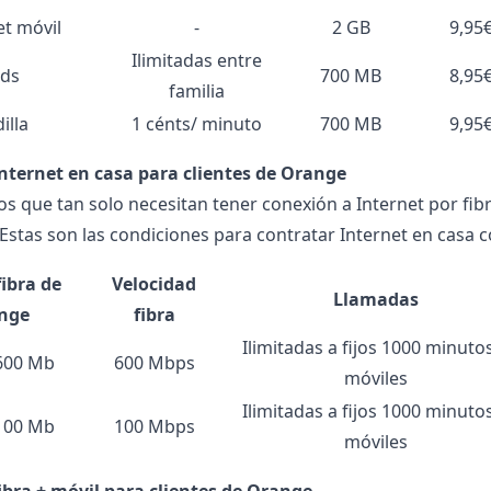
et móvil
-
2 GB
9,95
Ilimitadas entre
ids
700 MB
8,95
familia
illa
1 cénts/ minuto
700 MB
9,95
Internet en casa para clientes de Orange
s que tan solo necesitan tener conexión a Internet por fibr
. Estas son las condiciones para contratar Internet en casa
fibra de
Velocidad
Llamadas
nge
fibra
Ilimitadas a fijos 1000 minuto
600 Mb
600 Mbps
móviles
Ilimitadas a fijos 1000 minuto
100 Mb
100 Mbps
móviles