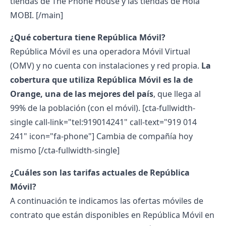
tiendas de The Phone House y las tiendas de Hola
MOBI.
[/main]
¿Qué cobertura tiene República Móvil?
República Móvil es una operadora Móvil Virtual
(OMV) y no cuenta con instalaciones y red propia.
La
cobertura que utiliza República Móvil
es la de
Orange, una de las mejores del país
, que llega al
99% de la población (con el móvil).
[cta-fullwidth-
single call-link="tel:919014241" call-text="919 014
241" icon="fa-phone"] Cambia de compañía hoy
mismo [/cta-fullwidth-single]
¿Cuáles son las
tarifas
actuales de República
Móvil?
A continuación te indicamos las
ofertas móviles
de
contrato que están disponibles en
República Móvil
en