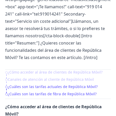
=box
" app-text="¡Te llamamos!" call-text="919 014
241" call-link="tel:919014241" Secondary-
text="Servicio sin coste adicional"]Llámanos, un
asesor te resolverá tus trámites, o si lo prefieres te
llamamos nosotros[/cta-block-double]
[intro
title="Resumen:"] ¿Quieres conocer las
funcionalidades del área de clientes de República
Móvil? Te las contamos en este artículo. [/intro]
¿Cómo acceder al área de clientes de República Móvil?
Table of Contents
Canales de atención al cliente de República Móvil
¿Cuáles son las tarifas actuales de República Móvil?
¿Cuáles son las tarifas de fibra de República Móvil?
¿Cómo acceder al área de clientes de República
Móvil?