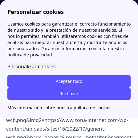
Personalizar cookies
Usamos cookies para garantizar el correcto funcionamiento
Zona Internet
¿Qué es República Móvil?
República Móvil área de clientes
de nuestro sitio y la prestación de nuestros servicios. Si
nos lo permites, también utilizaremos cookies con fines de
República Móvil área de
análisis para mejorar nuestra oferta y mostrarte anuncios
personalizados. Para más información, consulta nuestra
clientes
política de privacidad.
Personalizar cookies
[cta-block-double color="white"
information="Información" title="¿Quieres cambiar
Aceptar todo
de tarifa?" app-
Rechazar
link="
https://my.papernest.com/internet-llamame/?
img1=https://www.zona-internet.com/wp-
Más información sobre nuestra política de cookies.
content/uploads/sites/16/2022/10/fav-zonainternet-
wcb.png&img2=https://www.zona-internet.com/wp-
content/uploads/sites/16/2022/10/generic-
wcb.png&page=generic&source=metasites&segment