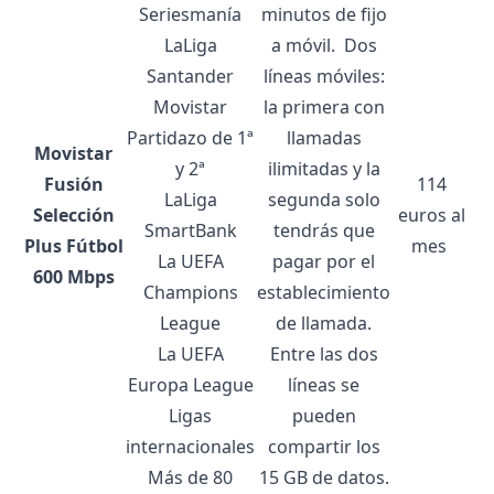
Seriesmanía
minutos de fijo
LaLiga
a móvil.
Dos
Santander
líneas móviles:
Movistar
la primera con
Partidazo de 1ª
llamadas
Movistar
y 2ª
ilimitadas y la
Fusión
114
LaLiga
segunda solo
Selección
euros al
SmartBank
tendrás que
Plus Fútbol
mes
La UEFA
pagar por el
600 Mbps
Champions
establecimiento
League
de llamada.
La UEFA
Entre las dos
Europa League
líneas se
Ligas
pueden
internacionales
compartir los
Más de 80
15 GB de datos.