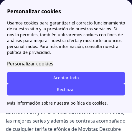
Personalizar cookies
Usamos cookies para garantizar el correcto funcionamiento
Zona Internet
Movistar
Movistar Tv
de nuestro sitio y la prestación de nuestros servicios. Si
nos lo permites, también utilizaremos cookies con fines de
Movistar Tv
análisis para mejorar nuestra oferta y mostrarte anuncios
personalizados. Para más información, consulta nuestra
política de privacidad.
[intro title="Resumen:"] ¿Necesitas ver la TV de
Movistar? En este artículo te mostramos una guía
Personalizar cookies
con todo lo que necesitas saber sobre la TV de
Aceptar todo
Movistar: desde los precios a la programación, para
que de forma sencilla puedas conocer todo lo que la
Rechazar
televisión de Movistar te puede ofrecer. A este
Más información sobre nuestra política de cookies.
servicio de tv de la compañía se le conoce como
Movistar Plus y en la actualidad ofrece todo el fútbol,
las mejores series y además se contrata acompañado
de cualquier tarifa telefónica de Movistar. Descubre