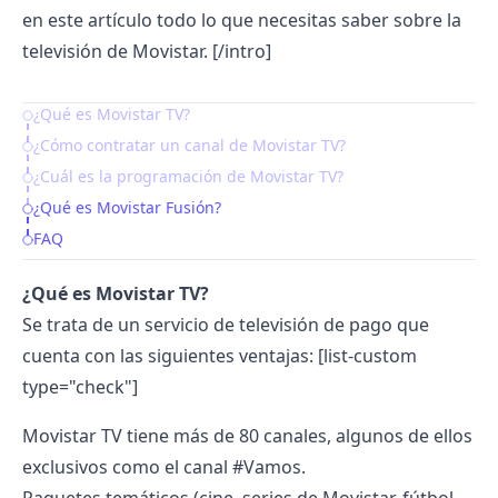
en este artículo todo lo que necesitas saber sobre la
televisión de Movistar. [/intro]
¿Qué es Movistar TV?
Table of Contents
¿Cómo contratar un canal de Movistar TV?
¿Cuál es la programación de Movistar TV?
¿Qué es Movistar Fusión?
FAQ
¿Qué es Movistar TV?
Se trata de un servicio de televisión de pago que
cuenta con las siguientes ventajas:
[list-custom
type="check"]
Movistar TV tiene más de 80 canales, algunos de ellos
exclusivos como el canal #Vamos.