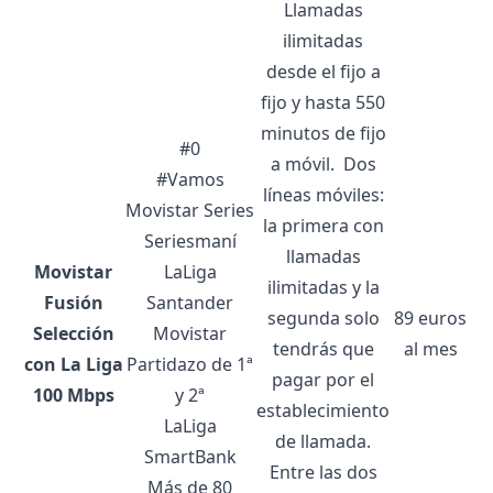
Llamadas
ilimitadas
desde el fijo a
fijo y hasta 550
minutos de fijo
#0
a móvil.
Dos
#Vamos
líneas móviles:
Movistar Series
la primera con
Seriesmaní
llamadas
Movistar
LaLiga
ilimitadas y la
Fusión
Santander
segunda solo
89 euros
Selección
Movistar
tendrás que
al mes
con La Liga
Partidazo de 1ª
pagar por el
100 Mbps
y 2ª
establecimiento
LaLiga
de llamada.
SmartBank
Entre las dos
Más de 80