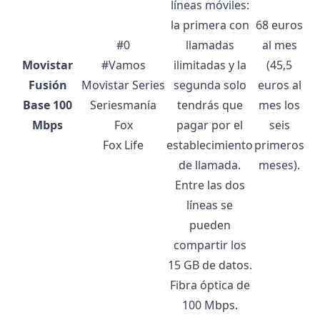
líneas móviles:
la primera con
68 euros
#0
llamadas
al mes
Movistar
#Vamos
ilimitadas y la
(45,5
Fusión
Movistar Series
segunda solo
euros al
Base 100
Seriesmanía
tendrás que
mes los
Mbps
Fox
pagar por el
seis
Fox Life
establecimiento
primeros
de llamada.
meses).
Entre las dos
líneas se
pueden
compartir los
15 GB de datos.
Fibra óptica de
100 Mbps.