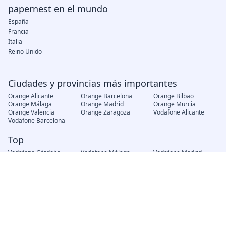
papernest en el mundo
España
Francia
Italia
Reino Unido
Ciudades y provincias más importantes
Orange Alicante
Orange Barcelona
Orange Bilbao
Orange Málaga
Orange Madrid
Orange Murcia
Orange Valencia
Orange Zaragoza
Vodafone Alicante
Vodafone Barcelona
Top
Vodafone Córdoba
Vodafone Málaga
Vodafone Madrid
Vodafone Murcia
Vodafone Valencia
Vodafone Zaragoza
Movistar Alicante
Movistar Barcelona
Movistar Madrid
Movistar Murcia
Movistar Valencia
Movistar Zaragoza
Jazztel Alicante
Jazztel Barcelona
Jazztel Bilbao
Jazztel Córdoba
Jazztel Madrid
Jazztel Málaga
Jazztel Valencia
Jazztel Zaragoza