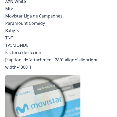
AXN White
Mtv
Movistar Liga de Campeones
Paramount Comedy
BabyTv
TNT
TV5MONDE
Factoría de ficción
[caption id="attachment_280" align="alignright"
width="300"]