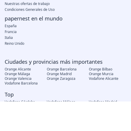
Nuestras ofertas de trabajo
Condiciones Generales de Uso
papernest en el mundo
España
Francia
Italia
Reino Unido
Ciudades y provincias más importantes
Orange Alicante
Orange Barcelona
Orange Bilbao
Orange Málaga
Orange Madrid
Orange Murcia
Orange Valencia
Orange Zaragoza
Vodafone Alicante
Vodafone Barcelona
Top
Vodafone Córdoba
Vodafone Málaga
Vodafone Madrid
Vodafone Murcia
Vodafone Valencia
Vodafone Zaragoza
Movistar Alicante
Movistar Barcelona
Movistar Madrid
Movistar Murcia
Movistar Valencia
Movistar Zaragoza
Jazztel Alicante
Jazztel Barcelona
Jazztel Bilbao
Jazztel Córdoba
Jazztel Madrid
Jazztel Málaga
Jazztel Valencia
Jazztel Zaragoza