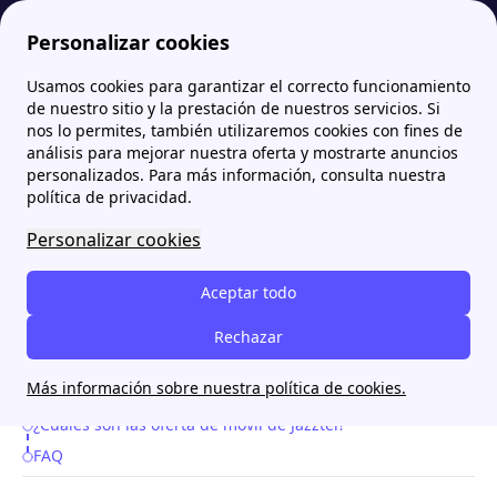
Personalizar cookies
Usamos cookies para garantizar el correcto funcionamiento
Zona Internet
Jazztel
El ADSL de Jazztel
de nuestro sitio y la prestación de nuestros servicios. Si
nos lo permites, también utilizaremos cookies con fines de
El ADSL de Jazztel
análisis para mejorar nuestra oferta y mostrarte anuncios
personalizados. Para más información, consulta nuestra
política de privacidad.
[intro title="Resumen:"]Jazztel ofrece varias ofertas
para conectarse a internet a través del ADSL. En este
Personalizar cookies
artículo te contamos cuáles son sus precios y te
Aceptar todo
revelamos todas su tarifas de móvil y televisión.
[/intro]
Rechazar
Más información sobre nuestra política de cookies.
¿Cuáles son las ofertas de ADSL de Jazztel?
Table of Contents
¿Cuáles son las oferta de móvil de Jazztel?
FAQ