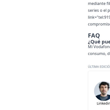
mediante fib
series o el 
link="tel:91
compromiso.
FAQ
¿Qué pue
Mi Vodafone
consumo, de
ÚLTIMA EDICIÓN
Linkedi