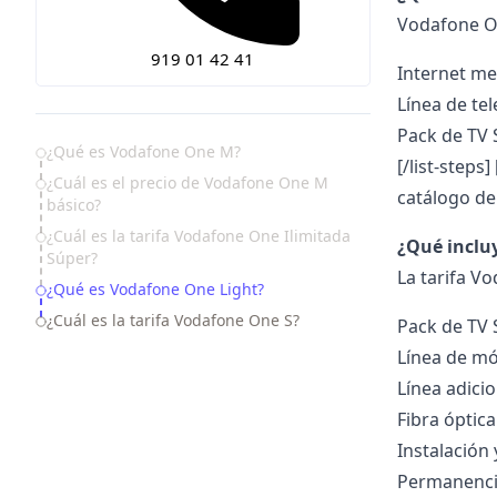
Vodafone 
919 01 42 41
Internet me
Línea de tel
Pack de TV 
Table of Contents
¿Qué es Vodafone One M?
[/list-steps]
¿Cuál es el precio de Vodafone One M
catálogo de
básico?
¿Cuál es la tarifa Vodafone One Ilimitada
¿Qué inclu
Súper?
La tarifa V
¿Qué es Vodafone One Light?
¿Cuál es la tarifa Vodafone One S?
Pack de TV 
Línea de móv
Línea adicio
Fibra óptic
Instalación 
Permanenci