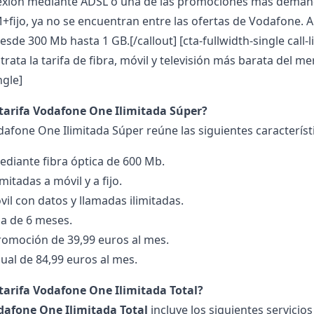
exión mediante ADSL o una de las promociones más demand
fijo, ya no se encuentran entre las ofertas de Vodafone. 
desde 300 Mb hasta 1 GB.[/callout]
[cta-fullwidth-single call
rata la tarifa de fibra, móvil y televisión más barata del m
ngle]
 tarifa Vodafone One Ilimitada Súper?
dafone One Ilimitada Súper reúne las siguientes característ
diante fibra óptica de 600 Mb.
mitadas a móvil y a fijo.
il con datos y llamadas ilimitadas.
a de 6 meses.
romoción de 39,99 euros al mes.
al de 84,99 euros al mes.
 tarifa Vodafone One Ilimitada Total?
afone One Ilimitada Total
incluye los siguientes servicios 