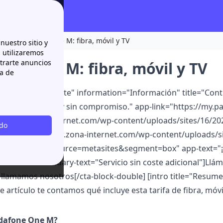
fijo
Vodafone One M: fibra, móvil y TV
nuestro sitio y
n utilizaremos
strarte anuncios
one One M: fibra, móvil y TV
ca de
ouble color="white" information="Información" title="Contrat
solo 5 minutos y sin compromiso." app-link="https://my.p
//www.zona-internet.com/wp-content/uploads/sites/16/202
odo
g2=https://www.zona-internet.com/wp-content/uploads/si
e=generic&source=metasites&segment=box" app-text="¡Te l
9014241" Secondary-text="Servicio sin coste adicional"]Lláma
e llamamos nosotros[/cta-block-double] [intro title="Resu
e artículo te contamos qué incluye esta tarifa de fibra, móvil
dafone One M?