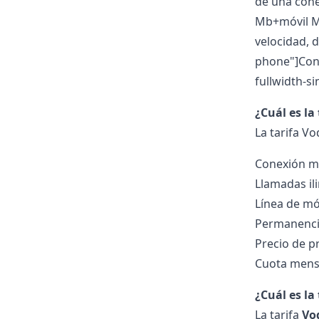
de una con
Mb+móvil M+
velocidad, 
phone"]Cont
fullwidth-si
¿Cuál es la
La tarifa Vo
Conexión me
Llamadas ili
Línea de móv
Permanenci
Precio de p
Cuota mensu
¿Cuál es la
La tarifa
Vod