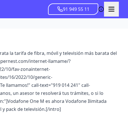
91 949 55 11
a la tarifa de fibra, móvil y televisión más barata del
apernest.com/internet-llamame/?
2/10/fav-zonainternet-
tes/16/2022/10/generic-
lamamos!" call-text="919 014 241" call-
nos, un asesor te resolverá tus trámites, o si lo
men:"]Vodafone One M es ahora Vodafone Ilimitada
 y pack de televisión.[/intro]