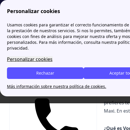
Personalizar cookies
Zona Internet
Ofertas Vodafone: fibra óptica, móvil, tv y 
Usamos cookies para garantizar el correcto funcionamiento de 
More
la prestación de nuestros servicios. Si nos lo permites, tambié
cookies con fines de análisis para mejorar nuestra oferta y mo
Vodaf
personalizados. Para más información, consulta nuestra políti
privacidad.
[cta-block-d
Personalizar cookies
mercado en 
img1=https:
Rechazar
Aceptar t
wcb.png&im
wcb.png&pag
Más información sobre nuestra política de cookies.
Te ayudamos gratis
link="tel:91
prefieres t
Maxi. En est
¿Qué es Vo