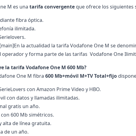
One
M es una
tarifa convergente
que ofrece los siguientes 
diante fibra óptica.
efonía ilimitada.
Serielovers.
[main]En la actualidad la tarifa Vodafone One M se denomi
l operador y forma parte de las tarifas Vodafone One Ilimit
ye la tarifa Vodafone One M 600 Mb?
odafone One M fibra
600 Mb+móvil M+TV Total+fijo
dispone 
SerieLovers con Amazon Prime Video y HBO.
il con datos y llamadas ilimitadas.
nal gratis un año.
a con 600 Mb simétricos.
y alta de línea gratuita.
a de un año.