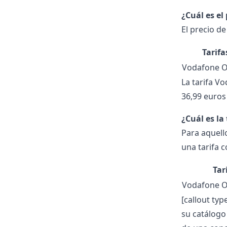
¿Cuál es e
El precio d
Tarifa
Vodafone O
La tarifa V
36,99 euros
¿Cuál es l
Para aquell
una tarifa 
Tar
Vodafone O
[callout ty
su catálogo