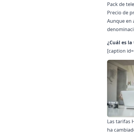
Pack de tele
Precio de p
Aunque en a
denominació
¿Cuál es la
[caption id
Las tarifas 
ha cambiad