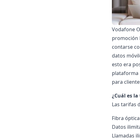
Vodafone One
promoción lo
contarse co
datos móvil
esto era po
plataforma H
para cliente
¿Cuál es la
Las
tarifas
Fibra óptic
Datos ilimit
Llamadas il