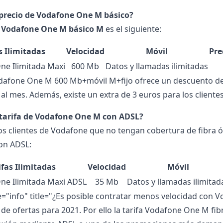
l precio de Vodafone One M básico?
e
Vodafone One M básico M
es el siguiente:
s Ilimitadas
Velocidad
Móvil
Pre
ne Ilimitada Maxi
600 Mb
Datos y llamadas ilimitadas
odafone One M 600 Mb+móvil M+fijo ofrece un descuento del
 al mes. Además, existe un extra de 3 euros para los cliente
a tarifa de Vodafone One M con ADSL?
os clientes de Vodafone que no tengan cobertura de fibra ó
con ADSL:
ifas Ilimitadas
Velocidad
Móvil
ne Ilimitada Maxi ADSL
35 Mb
Datos y llamadas ilimitad
pe="info" title="¿Es posible contratar menos velocidad con
 de ofertas para 2021. Por ello la tarifa Vodafone One M fi