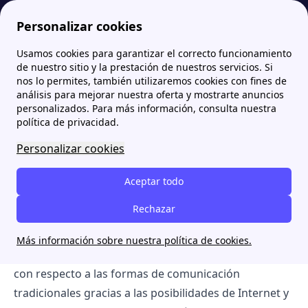
Personalizar cookies
Usamos cookies para garantizar el correcto funcionamiento
Zona Internet
Noticias
Los videojuegos como medio para socializar en la nueva normalidad
de nuestro sitio y la prestación de nuestros servicios. Si
nos lo permites, también utilizaremos cookies con fines de
Los videojuegos como
análisis para mejorar nuestra oferta y mostrarte anuncios
personalizados. Para más información, consulta nuestra
medio para socializar en la
política de privacidad.
nueva normalidad
Personalizar cookies
[intro title="Resumen:"] Te contamos por qué los
Aceptar todo
videojuegos son clave para la nueva manera de
Rechazar
socializar en la nueva normalidad post confinamiento
y qué papel cumplen en el desarrollo de las
Más información sobre nuestra política de cookies.
habilidades sociales. El ocio interactivo gana terreno
con respecto a las formas de comunicación
tradicionales gracias a las posibilidades de Internet y