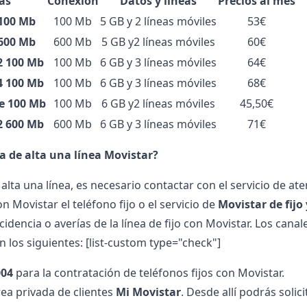
fas
Conexión
Datos y líneas
Precios al mes
 100 Mb
100 Mb
5 GB y 2 líneas móviles
53€
 600 Mb
600 Mb
5 GB y2 líneas móviles
60€
2 100 Mb
100 Mb
6 GB y 3 líneas móviles
64€
4 100 Mb
100 Mb
6 GB y 3 líneas móviles
68€
e 100 Mb
100 Mb
6 GB y2 líneas móviles
45,50€
2 600 Mb
600 Mb
6 GB y 3 líneas móviles
71€
a de alta una línea Movistar?
 alta una línea, es necesario contactar con el servicio de 
n Movistar el teléfono fijo o el servicio de
Movistar de fijo 
cidencia o averías de la línea de fijo con Movistar. Los canal
n los siguientes:
[list-custom type="check"]
004
para la contratación de teléfonos fijos con Movistar.
rea privada de clientes
Mi Movistar
. Desde allí podrás solic