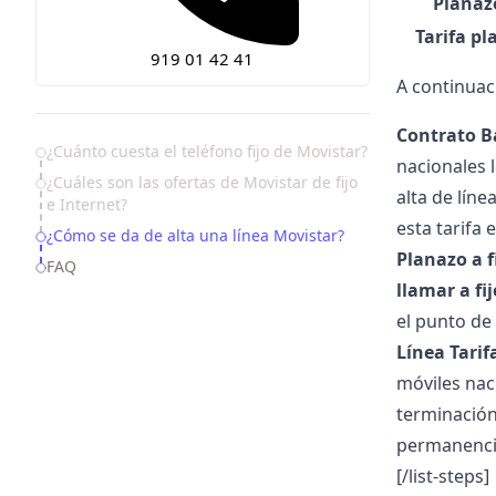
Planaz
Tarifa pl
919 01 42 41
A continuaci
Contrato B
Table of Contents
¿Cuánto cuesta el teléfono fijo de Movistar?
nacionales l
¿Cuáles son las ofertas de Movistar de fijo
alta de líne
e Internet?
esta tarifa
¿Cómo se da de alta una línea Movistar?
Planazo a f
FAQ
llamar a fij
el punto de
Línea Tarif
móviles naci
terminación 
permanenci
[/list-steps]