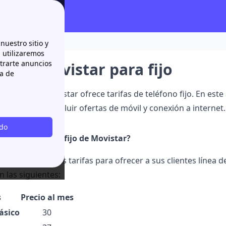
a fijo
nuestro sitio y
n utilizaremos
strarte anuncios
s de Movistar para fijo
ca de
="Resumen:"]Movistar ofrece tarifas de teléfono fijo. En este
tienen para incluir ofertas de móvil y conexión a internet.[
odo
sta el teléfono fijo de Movistar?
pone de diversas tarifas para ofrecer a sus clientes línea de
 las siguientes:
s
Precio al mes
ásico
30