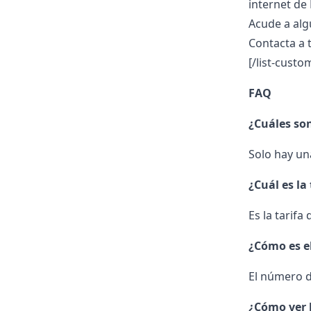
internet de 
Acude a alg
Contacta a t
[/list-custo
FAQ
¿Cuáles son
Solo hay una
¿Cuál es la
Es la tarifa
¿Cómo es e
El número d
¿Cómo ver l