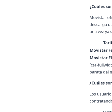
¿Cuáles son
Movistar of
descarga q
una vez ya 
Tari
Movistar F
Movistar F
[cta-fullwid
barata del 
¿Cuáles son
Los usuarios
contratando 