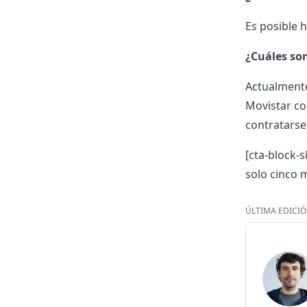
Es posible 
¿Cuáles son
Actualmente 
Movistar con
contratarse
[cta-block-s
solo cinco m
ÚLTIMA EDICIÓN