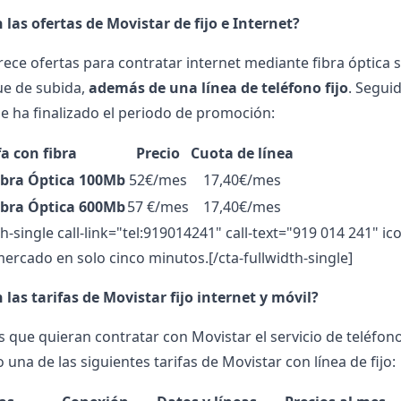
 las ofertas de Movistar de fijo e Internet?
rece ofertas para contratar internet mediante fibra óptica s
ue de subida,
además de una línea de teléfono fijo
. Segui
se ha finalizado el periodo de promoción:
fa con fibra
Precio
Cuota de línea
ibra Óptica 100Mb
52€/mes
17,40€/mes
ibra Óptica 600Mb
57 €/mes
17,40€/mes
th-single call-link="tel:919014241" call-text="919 014 241" i
mercado en solo cinco minutos.[/cta-fullwidth-single]
 las tarifas de Movistar fijo internet y móvil?
 que quieran contratar con Movistar el servicio de teléfono 
una de las siguientes tarifas de Movistar con línea de fijo: