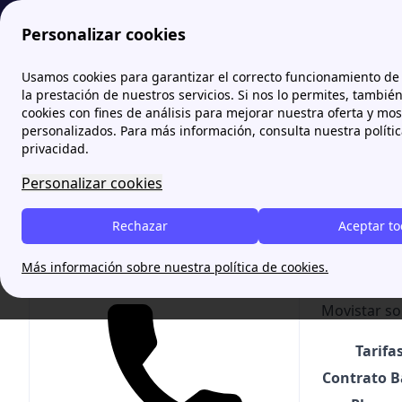
Personalizar cookies
Zona Internet
Teléfono de Movistar
Ofertas de Movistar par
Usamos cookies para garantizar el correcto funcionamiento de 
la prestación de nuestros servicios. Si nos lo permites, tambié
cookies con fines de análisis para mejorar nuestra oferta y mo
Oferta
personalizados. Para más información, consulta nuestra políti
privacidad.
[intro title
Personalizar cookies
promociones 
Rechazar
Aceptar t
¿Cuánto cue
Más información sobre nuestra política de cookies.
Te ayudamos gratis
Movistar dis
Movistar
son
Tarifa
Contrato B