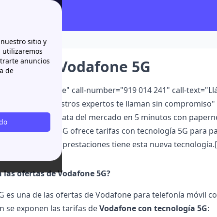
e 5G
nuestro sitio y
n utilizaremos
strarte anuncios
arifas de Vodafone 5G
ca de
lback color="white" call-number="919 014 241" call-text="Ll
wcb-text="O nuestros expertos te llaman sin compromiso" S
 tarifa 5G más barata del mercado en 5 minutos con papernes
odo
men:"]Vodafone 5G ofrece tarifas con tecnología 5G para par
sus precios y qué prestaciones tiene esta nueva tecnología.[
 las ofertas de Vodafone 5G?
G es una de las
ofertas de Vodafone
para telefonía móvil c
n se exponen las tarifas de
Vodafone con tecnología 5G
: