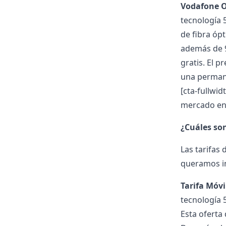
Vodafone O
tecnología 5
de fibra ópt
además de 9
gratis. El 
una perman
[cta-fullwid
mercado en 
¿Cuáles so
Las
tarifas
queramos in
Tarifa Móvi
tecnología 
Esta oferta