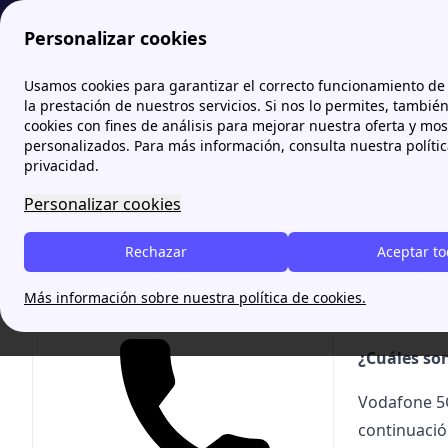
Personalizar cookies
Zona Internet
Ofertas de Vodafone
Las tarifas de Vodafon
Usamos cookies para garantizar el correcto funcionamiento de 
la prestación de nuestros servicios. Si nos lo permites, tambié
cookies con fines de análisis para mejorar nuestra oferta y mo
Las t
personalizados. Para más información, consulta nuestra políti
privacidad.
[cta-webcal
Personalizar cookies
llamamos!" 
contrata la
Rechazar
Aceptar t
title="Resu
cuáles son 
Más información sobre nuestra política de cookies.
Te ayudamos gratis
¿Cuáles son
Vodafone 5
continuació