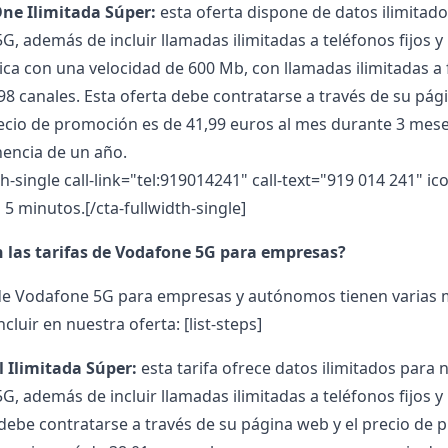
ne Ilimitada Súper:
esta oferta dispone de datos ilimitad
G, además de incluir llamadas ilimitadas a teléfonos fijos 
ica con una velocidad de 600 Mb, con llamadas ilimitadas a f
8 canales. Esta oferta debe contratarse a través de su pági
precio de promoción es de 41,99 euros al mes durante 3 mes
encia de un año.
th-single call-link="tel:919014241" call-text="919 014 241" 
5 minutos.[/cta-fullwidth-single]
n las tarifas de Vodafone 5G para empresas?
 de Vodafone 5G para empresas y autónomos
tienen varias 
cluir en nuestra oferta:
[list-steps]
l Ilimitada Súper:
esta tarifa ofrece datos ilimitados para
5G, además de incluir llamadas ilimitadas a teléfonos fijos 
 debe contratarse a través de su página web y el precio de