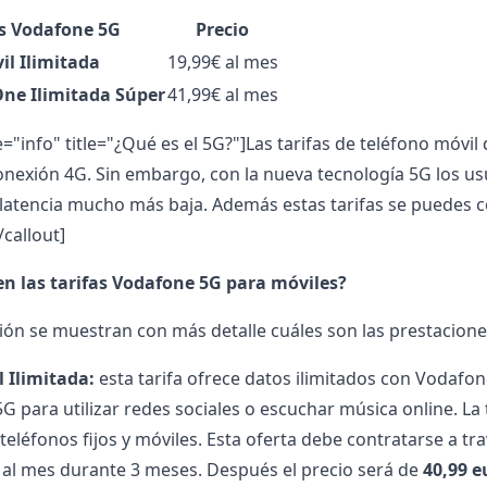
as Vodafone 5G
Precio
il Ilimitada
19,99€ al mes
ne Ilimitada Súper
41,99€ al mes
e="info" title="¿Qué es el 5G?"]Las
tarifas de teléfono móvi
nexión 4G. Sin embargo, con la nueva tecnología 5G los us
latencia mucho más baja. Además estas tarifas se puedes c
callout]
n las tarifas Vodafone 5G para móviles?
ión se muestran con más detalle cuáles son las prestacione
l Ilimitada:
esta tarifa ofrece
datos ilimitados con Vodafo
5G para utilizar redes sociales o escuchar música online. L
 teléfonos fijos y móviles. Esta oferta debe contratarse a 
 al mes durante 3 meses. Después el precio será de
40,99 e