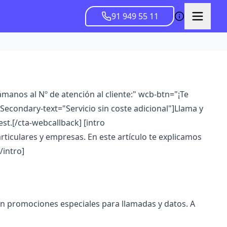
91 949 55 11
ámanos al Nº de atención al cliente:" wcb-btn="¡Te
econdary-text="Servicio sin coste adicional"]Llama y
t.[/cta-webcallback] [intro
ticulares y empresas. En este artículo te explicamos
/intro]
on promociones especiales para llamadas y datos. A