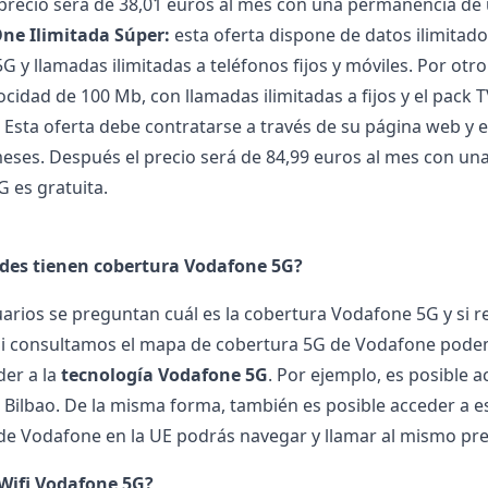
precio será de 38,01 euros al mes con una permanencia de
ne Ilimitada Súper:
esta oferta dispone de datos ilimitad
G y llamadas ilimitadas a teléfonos fijos y móviles. Por otr
ocidad de 100 Mb, con llamadas ilimitadas a fijos y el pack
. Esta oferta debe contratarse a través de su página web y 
eses. Después el precio será de 84,99 euros al mes con una
 es gratuita.
des tienen cobertura Vodafone 5G?
rios se preguntan cuál es la cobertura
Vodafone
5G y si r
i consultamos el mapa de cobertura 5G de Vodafone podemo
er a la
tecnología Vodafone 5G
. Por ejemplo, es posible a
 Bilbao. De la misma forma, también es posible acceder a e
de Vodafone en la UE
podrás navegar y llamar al mismo pre
 Wifi Vodafone 5G?