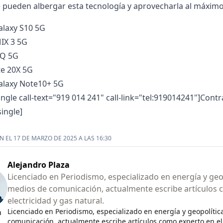
 pueden albergar esta tecnología y aprovecharla al máximo
laxy S10 5G
IX 3 5G
nQ 5G
e 20X 5G
laxy Note10+ 5G
ingle call-text="919 014 241" call-link="tel:919014241"]Con
single]
 EL 17 DE MARZO DE 2025 A LAS 16:30
Alejandro Plaza
Licenciado en Periodismo, especializado en energía y geop
medios de comunicación, actualmente escribe artículos 
electricidad y gas natural.
Licenciado en Periodismo, especializado en energía y geopolític
n
comunicación, actualmente escribe artículos como experto en el 