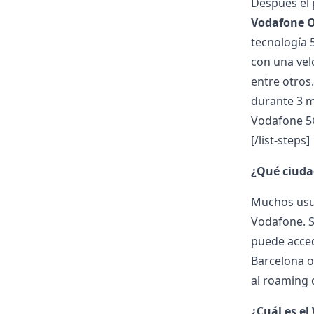
Después el 
Vodafone O
tecnología 5
con una vel
entre otros
durante 3 m
Vodafone 5G
[/list-steps]
¿Qué ciuda
Muchos usua
Vodafone. S
puede acced
Barcelona o
al
roaming 
¿Cuál es el