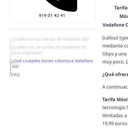
Tarif
919 01 42 41
Móv
Vodafone O
[callout typ
Table of Contents
¿Cuáles son las ofertas de Vodafone 5G?
mediante co
¿Cuáles son las tarifas de Vodafone 5G
para empresas?
Gbps y una 
¿Qué ciudades tienen cobertura Vodafone
muy poco. [/
5G?
¿Qué ofrece
FAQ
A continuac
Tarifa Móvi
tecnología 
ilimitadas a
19,99 euros