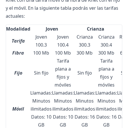
y el móvil. En la siguiente tabla podrás ver las tarifas
actuales:
Modalidad
Joven
Crianza
Joven
Joven
Crianza
Crianza
Res
Tarifa
100.3
100.4
300.3
300.4
60
Fibra
100 Mb
100 Mb
300 Mb
300 Mb
600
Tarifa
Tarifa
plana a
plana a
Fijo
Sin fijo
Sin fijo
Sin 
fijos y
fijos y
móviles
móviles
Llamadas:
Llamadas:
Llamadas:
Llamadas:
Llam
Minutos
Minutos
Minutos
Minutos
Min
Móvil
ilimitados
ilimitados
ilimitados
ilimitados
ilimi
Datos: 10
Datos: 10
Datos: 16
Datos: 16
Dato
GB
GB
GB
GB
G