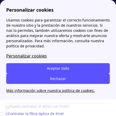
Personalizar cookies
Usamos cookies para garantizar el correcto funcionamiento
Zona Internet
ADSL de Knet
de nuestro sitio y la prestación de nuestros servicios. Si
nos lo permites, también utilizaremos cookies con fines de
ADSL de Knet
análisis para mejorar nuestra oferta y mostrarte anuncios
personalizados. Para más información, consulta nuestra
política de privacidad.
[intro title=Resumen:] La compañía riojana Knet
ofrece el ADSL para todos aquellos clientes de La
Personalizar cookies
Rioja que quieran disfrutar del internet de banda
Aceptar todo
ancha, así como de fibra óptica. En este artículo te
vamos a explicar un poco más sobre las tarifas de
Rechazar
puedes contratar con Knet, así como sus precios.
Más información sobre nuestra política de cookies.
[/intro]
¿Puedo contratar el ADSL con Knet?
Table of Contents
Contratar la fibra óptica de Knet